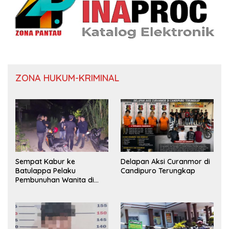
ZONA HUKUM-KRIMINAL
Sempat Kabur ke
Delapan Aksi Curanmor di
Batulappa Pelaku
Candipuro Terungkap
Pembunuhan Wanita di
Kamar Kost Pinrang
Ditangkap Polisi