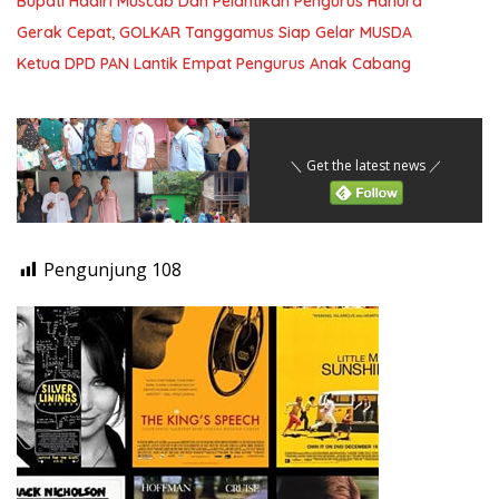
Bupati Hadiri Muscab Dan Pelantikan Pengurus Hanura
Gerak Cepat, GOLKAR Tanggamus Siap Gelar MUSDA
Ketua DPD PAN Lantik Empat Pengurus Anak Cabang
＼ Get the latest news ／
Pengunjung
108