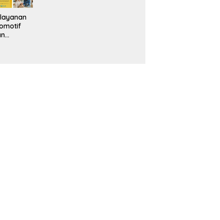
layanan
omotif
an
eventif
da IMS
alam
ebidanan