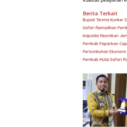
kualitas pelayanan k
Berita Terkait
Bupati Terima Kunker D
Safari Ramadhan Pemk
Kapolda Resmikan Jemb
Pemkab Paparkan Capai
Pertumbuhan Ekonomi 
Pemkab Mulai Safari R