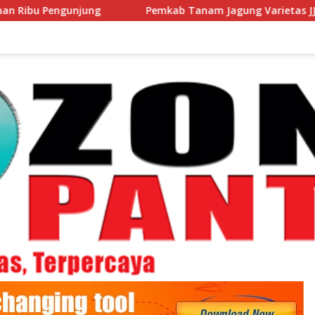
gunjung
Pemkab Tanam Jagung Varietas JJUH Bersama 