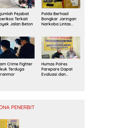
jumlah Pejabat
Polda Berhasil
periksa Terkait
Bongkar Jaringan
oyek Jalan Beton
Narkoba Lintas
Provinsi
am Crime Fighter
Humas Polres
kuk Terduga
Parepare Dapat
uranmor
Evaluasi dan
Monitoring
ONA PENERBIT