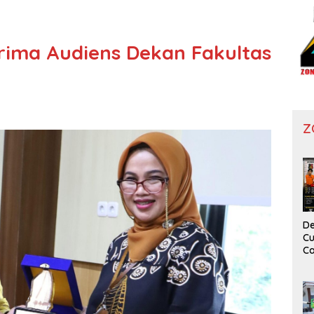
rima Audiens Dekan Fakultas
Z
De
Cu
Ca
T