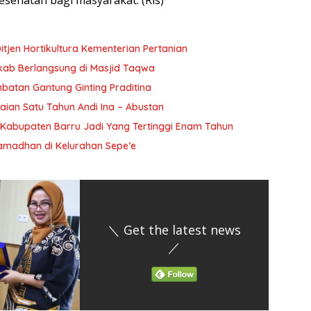
esehatan bagi masyarakat. (Rls)
itjen Hortikultura Kementerian Pertanian
ab Berlangsung di Masjid Taqwa
atan Gantung Ginting Praditina
an Satu Tahun Andi Ina – Abustan
Kabupaten Barru Jadi Yang Tertinggi Enam Tahun
amadhan di Kelurahan Sepe’e
＼ Get the latest news
／