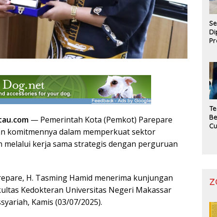
Se
Di
Pr
Te
Be
tau.com
— Pemerintah Kota (Pemkot) Parepare
C
an komitmennya dalam memperkuat sektor
 melalui kerja sama strategis dengan perguruan
 Parepare, H. Tasming Hamid menerima kunjungan
Z
kultas Kedokteran Universitas Negeri Makassar
syariah, Kamis (03/07/2025).