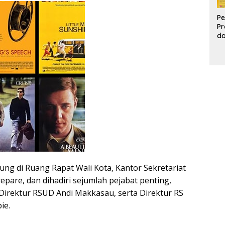
Pe
Pr
d
Pr
Pa
d
K
ng di Ruang Rapat Wali Kota, Kantor Sekretariat
pare, dan dihadiri sejumlah pejabat penting,
 Direktur RSUD Andi Makkasau, serta Direktur RS
ie.