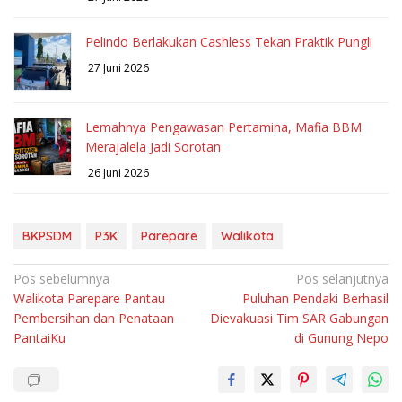
Pelindo Berlakukan Cashless Tekan Praktik Pungli
27 Juni 2026
Lemahnya Pengawasan Pertamina, Mafia BBM
Merajalela Jadi Sorotan
26 Juni 2026
BKPSDM
P3K
Parepare
Walikota
Navigasi
Pos sebelumnya
Pos selanjutnya
Walikota Parepare Pantau
Puluhan Pendaki Berhasil
pos
Pembersihan dan Penataan
Dievakuasi Tim SAR Gabungan
PantaiKu
di Gunung Nepo