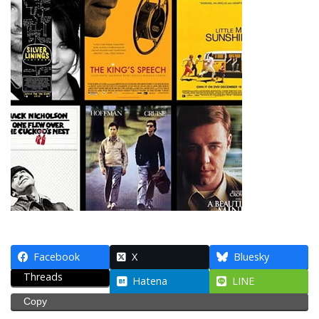
Facebook
X
Bluesky
Threads
Hatena
LINE
Copy