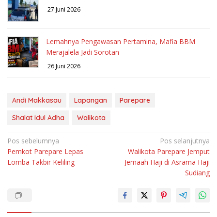
27 Juni 2026
Lemahnya Pengawasan Pertamina, Mafia BBM
Merajalela Jadi Sorotan
26 Juni 2026
Andi Makkasau
Lapangan
Parepare
Shalat Idul Adha
Walikota
Navigasi
Pos sebelumnya
Pos selanjutnya
Pemkot Parepare Lepas
Walikota Parepare Jemput
pos
Lomba Takbir Keliling
Jemaah Haji di Asrama Haji
Sudiang