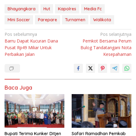
Bhayangkara
Hut
Kapolres
Media Fc
Mini Soccer
Parepare
Turnamen
Walikota
Navigasi
Pos sebelumnya
Pos selanjutnya
Barru Dapat Kucuran Dana
Pemkot Bersama Perum
pos
Pusat Rp49 Miliar Untuk
Bulog Tandatangani Nota
Perbaikan Jalan
Kesepahaman
Baca Juga
Bupati Terima Kunker Ditjen
Safari Ramadhan Pemkab