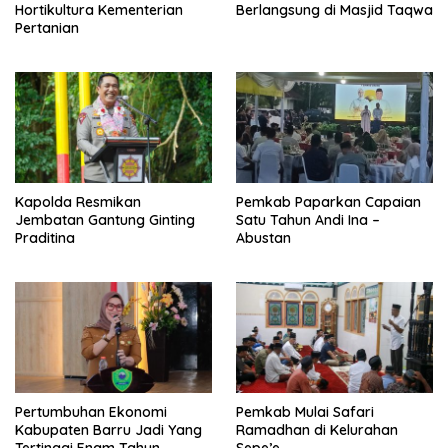
Hortikultura Kementerian
Berlangsung di Masjid Taqwa
Pertanian
Kapolda Resmikan
Pemkab Paparkan Capaian
Jembatan Gantung Ginting
Satu Tahun Andi Ina –
Praditina
Abustan
Pertumbuhan Ekonomi
Pemkab Mulai Safari
Kabupaten Barru Jadi Yang
Ramadhan di Kelurahan
Tertinggi Enam Tahun
Sepe’e