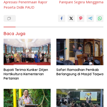
Apresiasi Penerimaan Rapor
Parepare Segera Menggema
Peserta Didik PAUD
Baca Juga
Bupati Terima Kunker Ditjen
Safari Ramadhan Pemkab
Hortikultura Kementerian
Berlangsung di Masjid Taqwa
Pertanian