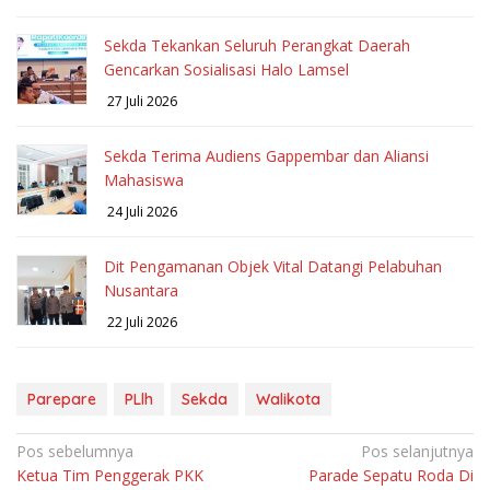
Sekda Tekankan Seluruh Perangkat Daerah
Gencarkan Sosialisasi Halo Lamsel
27 Juli 2026
Sekda Terima Audiens Gappembar dan Aliansi
Mahasiswa
24 Juli 2026
Dit Pengamanan Objek Vital Datangi Pelabuhan
Nusantara
22 Juli 2026
Parepare
PLlh
Sekda
Walikota
Navigasi
Pos sebelumnya
Pos selanjutnya
Ketua Tim Penggerak PKK
Parade Sepatu Roda Di
pos