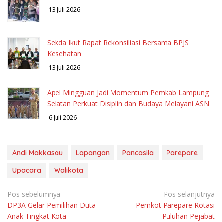
13 Juli 2026
Sekda Ikut Rapat Rekonsiliasi Bersama BPJS
Kesehatan
13 Juli 2026
Apel Mingguan Jadi Momentum Pemkab Lampung
Selatan Perkuat Disiplin dan Budaya Melayani ASN
6 Juli 2026
Andi Makkasau
Lapangan
Pancasila
Parepare
Upacara
Walikota
Navigasi
Pos sebelumnya
Pos selanjutnya
DP3A Gelar Pemilihan Duta
Pemkot Parepare Rotasi
pos
Anak Tingkat Kota
Puluhan Pejabat