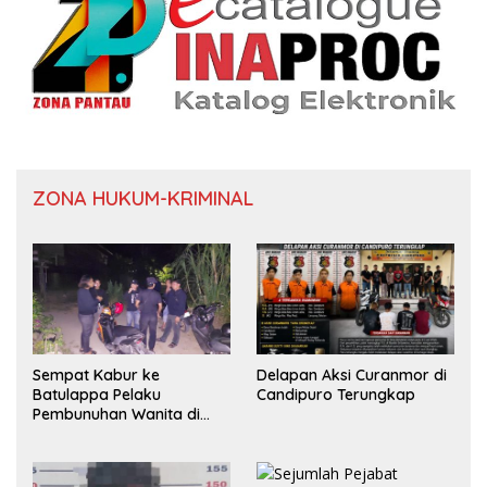
ZONA HUKUM-KRIMINAL
Sempat Kabur ke
Delapan Aksi Curanmor di
Batulappa Pelaku
Candipuro Terungkap
Pembunuhan Wanita di
Kamar Kost Pinrang
Ditangkap Polisi