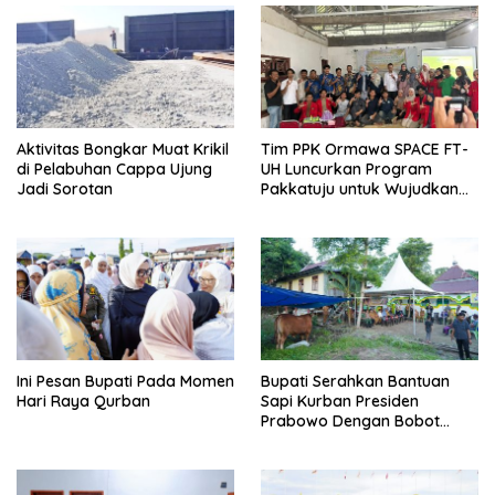
Aktivitas Bongkar Muat Krikil
Tim PPK Ormawa SPACE FT-
di Pelabuhan Cappa Ujung
UH Luncurkan Program
Jadi Sorotan
Pakkatuju untuk Wujudkan
Desa Tangguh Bencana di
Lonjoboko
Ini Pesan Bupati Pada Momen
Bupati Serahkan Bantuan
Hari Raya Qurban
Sapi Kurban Presiden
Prabowo Dengan Bobot
908,5 Kilogram