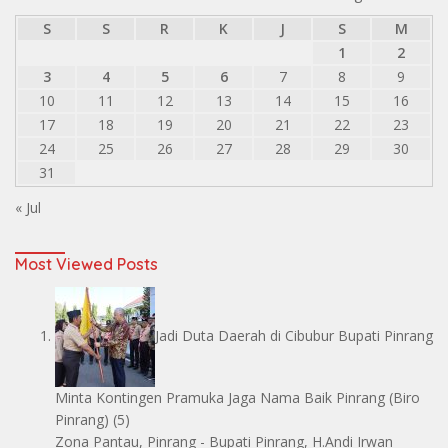
S
S
R
K
J
S
M
1
2
3
4
5
6
7
8
9
10
11
12
13
14
15
16
17
18
19
20
21
22
23
24
25
26
27
28
29
30
31
« Jul
Most Viewed Posts
Jadi Duta Daerah di Cibubur Bupati Pinrang
Minta Kontingen Pramuka Jaga Nama Baik Pinrang
(Biro
Pinrang)
(5)
Zona Pantau, Pinrang - Bupati Pinrang, H.Andi Irwan