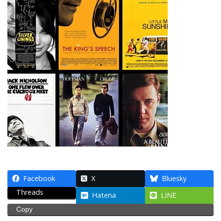
Facebook
X
Bluesky
Threads
Hatena
LINE
Copy