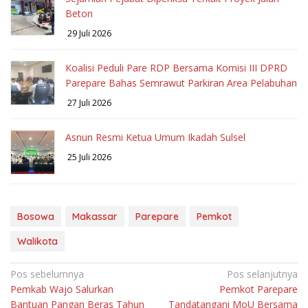
Beton
29 Juli 2026
Koalisi Peduli Pare RDP Bersama Komisi III DPRD
Parepare Bahas Semrawut Parkiran Area Pelabuhan
27 Juli 2026
Asnun Resmi Ketua Umum Ikadah Sulsel
25 Juli 2026
Bosowa
Makassar
Parepare
Pemkot
Walikota
Navigasi
Pos sebelumnya
Pos selanjutnya
Pemkab Wajo Salurkan
Pemkot Parepare
pos
Bantuan Pangan Beras Tahun
Tandatangani MoU Bersama