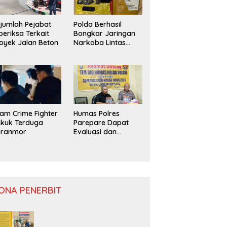
jumlah Pejabat
Polda Berhasil
periksa Terkait
Bongkar Jaringan
oyek Jalan Beton
Narkoba Lintas
Provinsi
am Crime Fighter
Humas Polres
kuk Terduga
Parepare Dapat
uranmor
Evaluasi dan
Monitoring
ONA PENERBIT