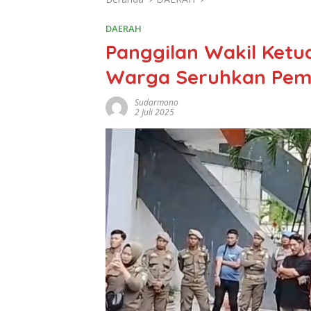
DAERAH
Panggilan Wakil Ketu
Warga Seruhkan Pemko
Sudarmono
2 Juli 2025