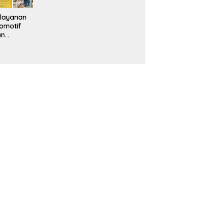
layanan
omotif
an
eventif
da IMS
alam
ebidanan