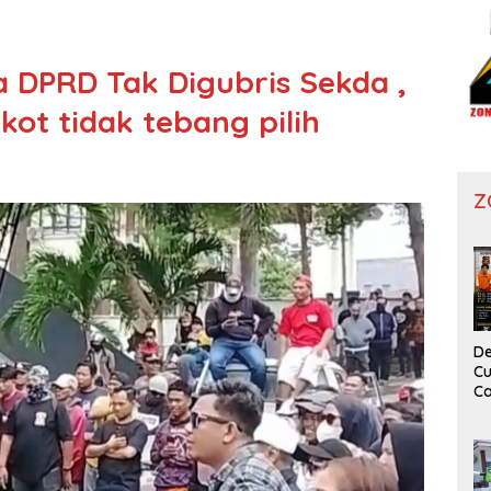
a DPRD Tak Digubris Sekda ,
t tidak tebang pilih
Z
De
Cu
Ca
T