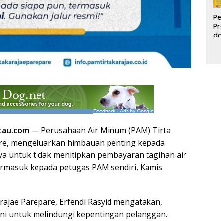
Pe
Pr
d
Pr
Pa
d
K
tau.com
— Perusahaan Air Minum (PAM) Tirta
are, mengeluarkan himbauan penting kepada
a untuk tidak menitipkan pembayaran tagihan air
ermasuk kepada petugas PAM sendiri, Kamis
ajae Parepare, Erfendi Rasyid mengatakan,
ini untuk melindungi kepentingan pelanggan.