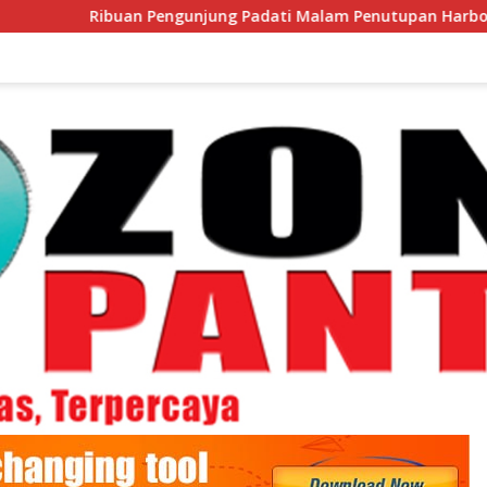
Pengunjung Padati Malam Penutupan Harbour Fest 2026