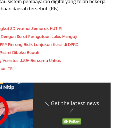
au sistem pembayaran digital yang telah bekerja
aan daerah tersebut. (Rls)
ngkat SD Warnai Semarak HUT RI
Dengan Surat Pernyataan Lulus Mengaji
PP Pinrang Bidik Lonjakan Kursi di DPRD
 Resmi Dibuka Bupati
 Varietas JJUH Bersama Unhas
han TPI
＼ Get the latest news
／