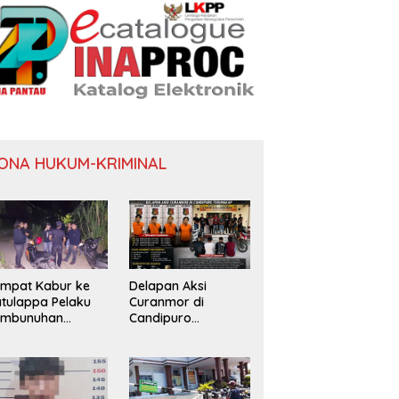
ONA HUKUM-KRIMINAL
mpat Kabur ke
Delapan Aksi
tulappa Pelaku
Curanmor di
embunuhan
Candipuro
nita di Kamar
Terungkap
st Pinrang
tangkap Polisi