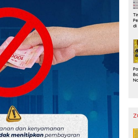
T
Pe
di
Po
Bo
Na
Pr
Z