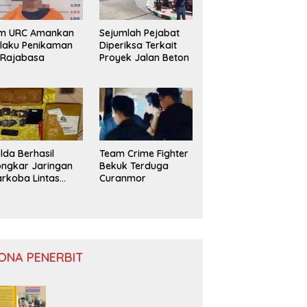
im URC Amankan
Sejumlah Pejabat
laku Penikaman
Diperiksa Terkait
 Rajabasa
Proyek Jalan Beton
lda Berhasil
Team Crime Fighter
ngkar Jaringan
Bekuk Terduga
rkoba Lintas
Curanmor
ovinsi
ONA PENERBIT