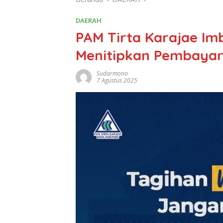
DAERAH
PAM Tirta Karajae Im
Menitipkan Pembaya
Sudarmono
7 Agustus 2025