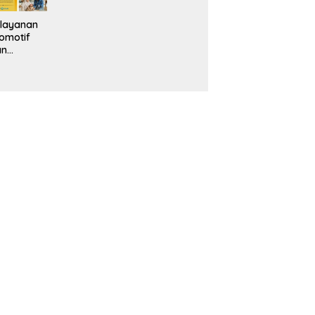
layanan
omotif
an
eventif
da IMS
alam
ebidanan