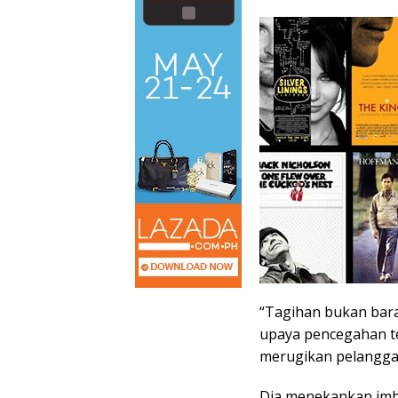
“Tagihan bukan baran
upaya pencegahan t
merugikan pelanggan
Dia menekankan imb