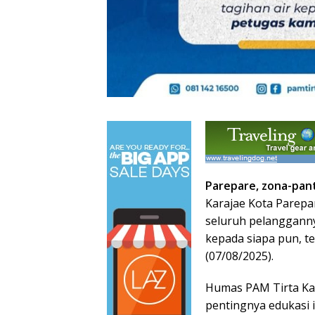
Parepare, zona-pan
Karajae Kota Parep
seluruh pelangganny
kepada siapa pun, t
(07/08/2025).
Humas PAM Tirta Kar
pentingnya edukasi 