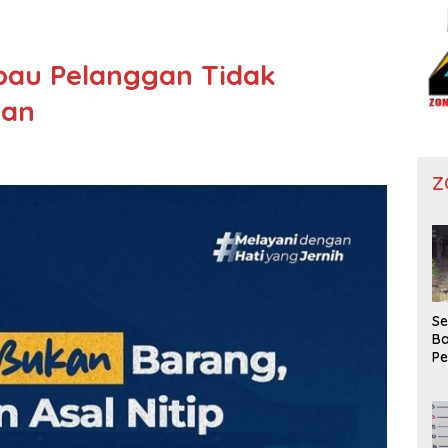
bau Pelanggan Tidak
ran
Z
Se
Ba
P
Wa
Ko
Di