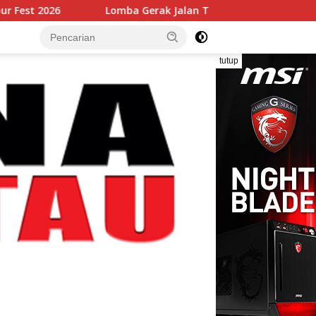
Lomba Gerak Jalan Tingkat SD Warnai Semarak HUT RI
tutup