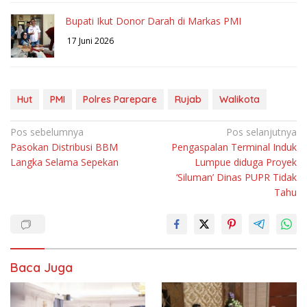
Bupati Ikut Donor Darah di Markas PMI
17 Juni 2026
Hut
PMI
Polres Parepare
Rujab
Walikota
Navigasi
Pos sebelumnya
Pos selanjutnya
Pasokan Distribusi BBM
Pengaspalan Terminal Induk
pos
Langka Selama Sepekan
Lumpue diduga Proyek
‘Siluman’ Dinas PUPR Tidak
Tahu
Baca Juga