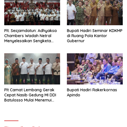
Plt. Sesjamdatun: Adhyaksa
Bupati Hadiri Seminar KDKMP
Chambers Wadah Netral
di Ruang Pola Kantor
Menyelesaikan Sengketa
Gubernur
Antar Instansi Pemerintah
Plt Camat Lembang Gerak
Bupati Hadiri Rakerkornas
Cepat Nasib Gedung MI DDI
Apindo
Batulosso Mulai Menemui
Titik Terang