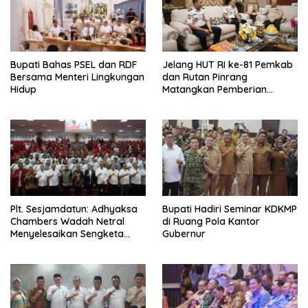
Bupati Bahas PSEL dan RDF
Jelang HUT RI ke-81 Pemkab
Bersama Menteri Lingkungan
dan Rutan Pinrang
Hidup
Matangkan Pemberian
Remisi Warga Binaan
Plt. Sesjamdatun: Adhyaksa
Bupati Hadiri Seminar KDKMP
Chambers Wadah Netral
di Ruang Pola Kantor
Menyelesaikan Sengketa
Gubernur
Antar Instansi Pemerintah