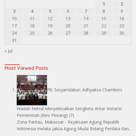
1
2
3
4
5
6
7
8
9
10
11
12
13
14
15
16
17
18
19
20
21
22
23
24
25
26
27
28
29
30
31
« Jul
Most Viewed Posts
Plt. Sesjamdatun: Adhyaksa Chambers
Wadah Netral Menyelesaikan Sengketa Antar Instansi
Pemerintah
(Biro Pinrang)
(7)
Zona Pantau, Makassar - Kejaksaan Agung Republik
Indonesia melalui Jaksa Agung Muda Bidang Perdata dan...