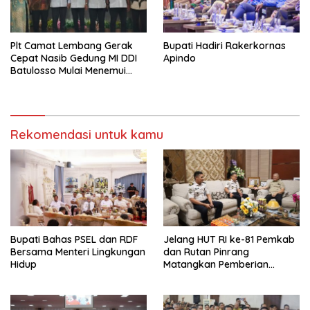
Plt Camat Lembang Gerak
Bupati Hadiri Rakerkornas
Cepat Nasib Gedung MI DDI
Apindo
Batulosso Mulai Menemui
Titik Terang
Rekomendasi untuk kamu
Bupati Bahas PSEL dan RDF
Jelang HUT RI ke-81 Pemkab
Bersama Menteri Lingkungan
dan Rutan Pinrang
Hidup
Matangkan Pemberian
Remisi Warga Binaan