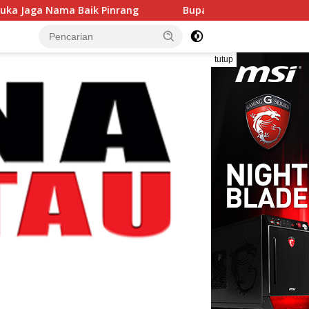
k Pinrang
Bupati Terima Audiensi Ketua IOF Sulsel
tutup