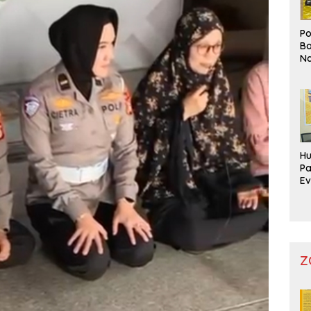
Po
Bo
Na
Pr
Hu
Pa
Ev
Mo
Z