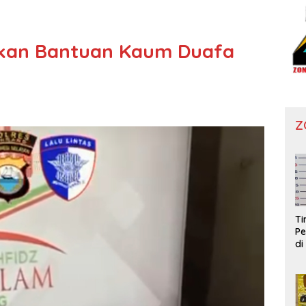
hkan Bantuan Kaum Duafa
Z
T
Pe
di