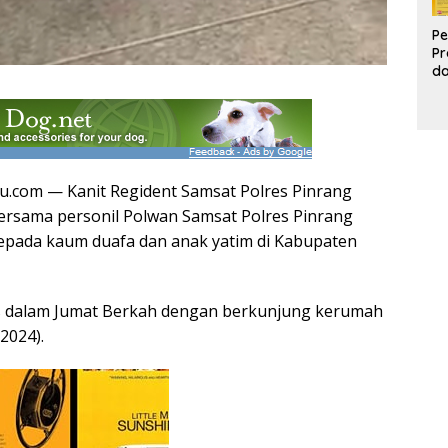
Pe
Pr
d
Pr
Pa
d
K
u.com — Kanit Regident Samsat Polres Pinrang
 bersama personil Polwan Samsat Polres Pinrang
epada kaum duafa dan anak yatim di Kabupaten
as dalam Jumat Berkah dengan berkunjung kerumah
2024).