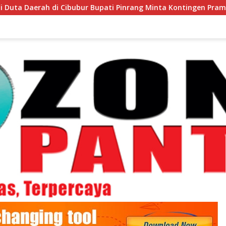
Cibubur Bupati Pinrang Minta Kontingen Pramuka Jaga Nama Bai