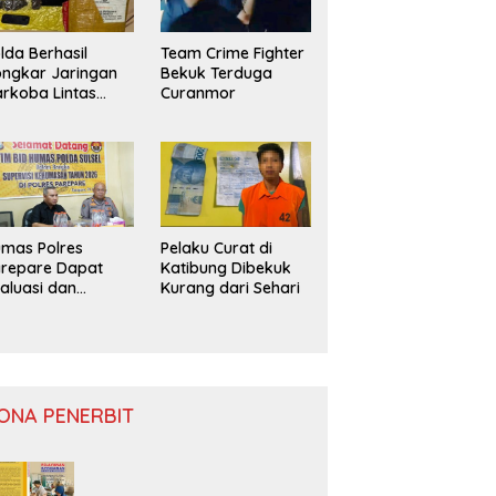
lda Berhasil
Team Crime Fighter
ngkar Jaringan
Bekuk Terduga
rkoba Lintas
Curanmor
ovinsi
mas Polres
Pelaku Curat di
repare Dapat
Katibung Dibekuk
aluasi dan
Kurang dari Sehari
nitoring
ONA PENERBIT