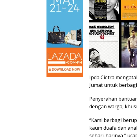
Ipda Cietra mengata
Jumat untuk berbagi
Penyerahan bantuan 
dengan warga, khu
“Kami berbagi berup
kaum duafa dan ana
sehari-harinya,” uca