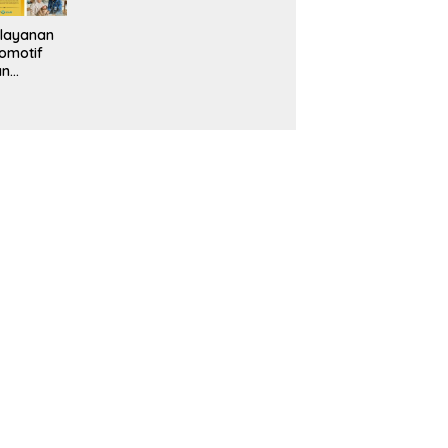
layanan
omotif
an
eventif
da IMS
alam
ebidanan