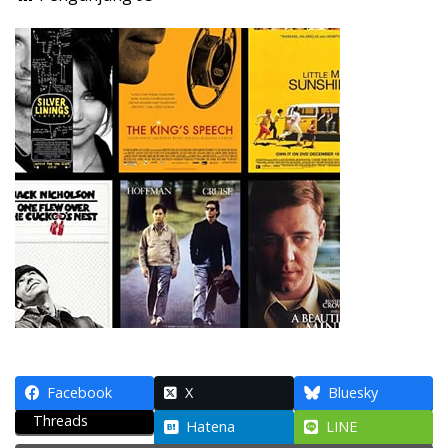
Facebook
X
Bluesky
Threads
Hatena
LINE