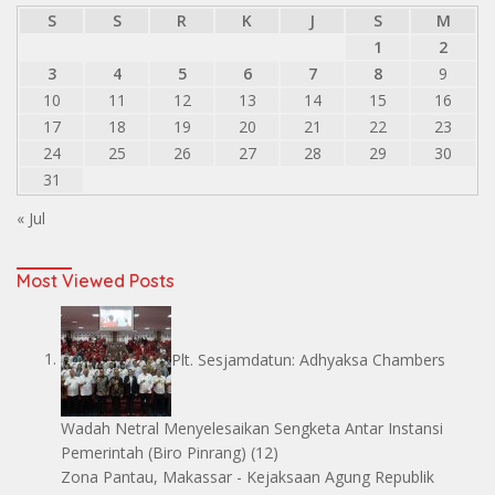
S
S
R
K
J
S
M
1
2
3
4
5
6
7
8
9
10
11
12
13
14
15
16
17
18
19
20
21
22
23
24
25
26
27
28
29
30
31
« Jul
Most Viewed Posts
Plt. Sesjamdatun: Adhyaksa Chambers
Wadah Netral Menyelesaikan Sengketa Antar Instansi
Pemerintah
(Biro Pinrang)
(12)
Zona Pantau, Makassar - Kejaksaan Agung Republik