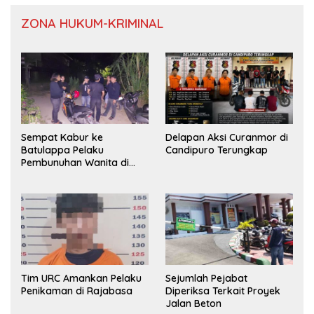
ZONA HUKUM-KRIMINAL
Sempat Kabur ke
Delapan Aksi Curanmor di
Batulappa Pelaku
Candipuro Terungkap
Pembunuhan Wanita di
Kamar Kost Pinrang
Ditangkap Polisi
Tim URC Amankan Pelaku
Sejumlah Pejabat
Penikaman di Rajabasa
Diperiksa Terkait Proyek
Jalan Beton