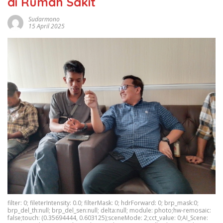
di Rumah Sakit
Sudarmono
15 April 2025
filter: 0; fileterIntensity: 0.0; filterMask: 0; hdrForward: 0; brp_mask:0;
brp_del_th:null; brp_del_sen:null; delta:null; module: photo;hw-remosaic:
false;touch: (0.35694444, 0.603125);sceneMode: 2;cct_value: 0;AI_Scene: