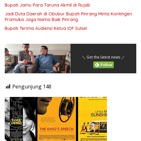
Bupati Jamu Para Taruna Akmil di Rujab
Jadi Duta Daerah di Cibubur Bupati Pinrang Minta Kontingen
Pramuka Jaga Nama Baik Pinrang
Bupati Terima Audiensi Ketua IOF Sulsel
＼ Get the latest news ／
Pengunjung
148