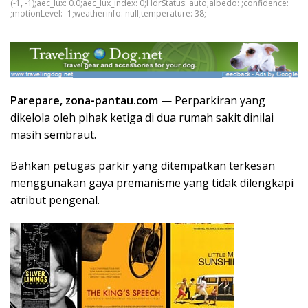
(-1, -1);aec_lux: 0.0;aec_lux_index: 0;HdrStatus: auto;albedo: ;confidence:
;motionLevel: -1;weatherinfo: null;temperature: 38;
Parepare, zona-pantau.com
— Perparkiran yang
dikelola oleh pihak ketiga di dua rumah sakit dinilai
masih sembraut.
Bahkan petugas parkir yang ditempatkan terkesan
menggunakan gaya premanisme yang tidak dilengkapi
atribut pengenal.