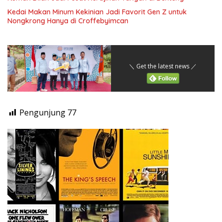
Kedai Makan Minum Kekinian Jadi Favorit Gen Z untuk
Nongkrong Hanya di Croffebyimcan
＼ Get the latest news ／
Pengunjung
77