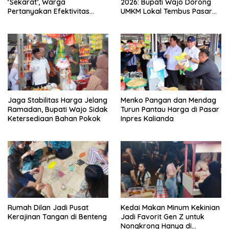
‘Sekarat’, Warga
2026: Bupati Wajo Dorong
Pertanyakan Efektivitas
UMKM Lokal Tembus Pasar
Layanan PLN Rayon Maros
Nasional
Jaga Stabilitas Harga Jelang
Menko Pangan dan Mendag
Ramadan, Bupati Wajo Sidak
Turun Pantau Harga di Pasar
Ketersediaan Bahan Pokok
Inpres Kalianda
Rumah Dilan Jadi Pusat
Kedai Makan Minum Kekinian
Kerajinan Tangan di Benteng
Jadi Favorit Gen Z untuk
Nongkrong Hanya di