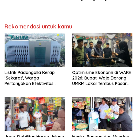
Croffebyimcan
Rekomendasi untuk kamu
Listrik Padangalla Kerap
Optimisme Ekonomi di WARE
‘Sekarat’, Warga
2026: Bupati Wajo Dorong
Pertanyakan Efektivitas
UMKM Lokal Tembus Pasar
Layanan PLN Rayon Maros
Nasional
Jaga Stabilitas Harga Jelang
Menko Pangan dan Mendag