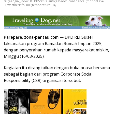
0.0;aec_lux_index: 0;HdrStatus: auto;albedo: ;confidence: ;motionLevel:
-1;weatherinfo: null;temperature: 34;
Parepare, zona-pantau.com
— DPD REI Sulsel
laksanakan program Ramadan Rumah Impian 2025,
dengan penyerahan rumah kepada masyarakat miskin,
Minggu (16/03/2025).
Kegiatan itu dirangkaikan dengan buka puasa bersama
sebagai bagian dari program Corporate Social
Responsibility (CSR) organisasi tersebut.