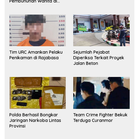
Pembunuhan Wanita di
Kamar Kost Pinrang
Ditangkap Polisi
Tim URC Amankan Pelaku
Sejumlah Pejabat
Penikaman di Rajabasa
Diperiksa Terkait Proyek
Jalan Beton
Polda Berhasil Bongkar
Team Crime Fighter Bekuk
Jaringan Narkoba Lintas
Terduga Curanmor
Provinsi