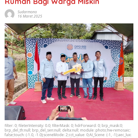
Rumah Bagi Warga Miskin
Sudarmono
16 Maret 2025
filter: 0; fileterIntensity: 0.0; filterMask: 0; hdrForward: 0; brp_mask:0;
brp_del_th:null; brp_del_sen:null; delta:null; module: photo;hw-remosaic:
false;touch: (-1.0, -1.0);sceneMode: 2;cct_value: 0;AI_Scene: (-1, -1);aec_lux: