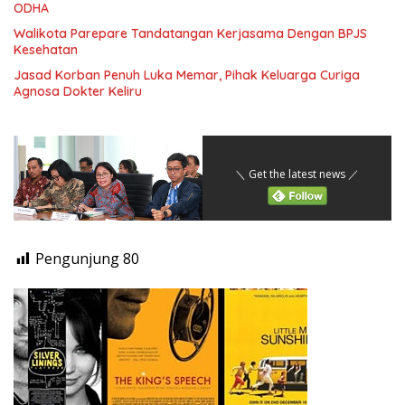
ODHA
Walikota Parepare Tandatangan Kerjasama Dengan BPJS
Kesehatan
Jasad Korban Penuh Luka Memar, Pihak Keluarga Curiga
Agnosa Dokter Keliru
＼ Get the latest news ／
Pengunjung
80