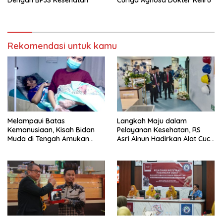
Dengan BPJS Kesehatan
Curiga Agnosa Dokter Keliru
Rekomendasi untuk kamu
Melampaui Batas
Langkah Maju dalam
Kemanusiaan, Kisah Bidan
Pelayanan Kesehatan, RS
Muda di Tengah Amukan
Asri Ainun Hadirkan Alat Cuci
Gelombang
Darah