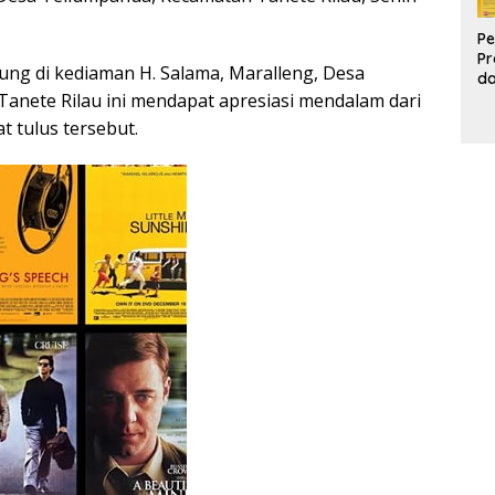
Pe
Pr
ung di kediaman H. Salama, Maralleng, Desa
d
Pr
anete Rilau ini mendapat apresiasi mendalam dari
Pa
t tulus tersebut.
d
K