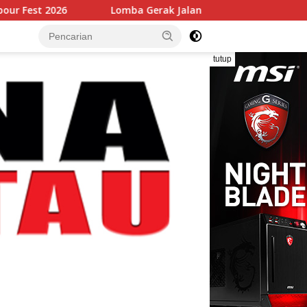
Lomba Gerak Jalan Tingkat SD Warnai Semarak HUT RI
tutup