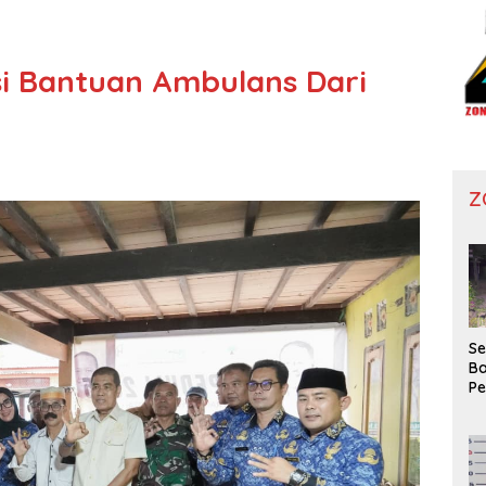
si Bantuan Ambulans Dari
Z
Se
Ba
P
Wa
Ko
Di