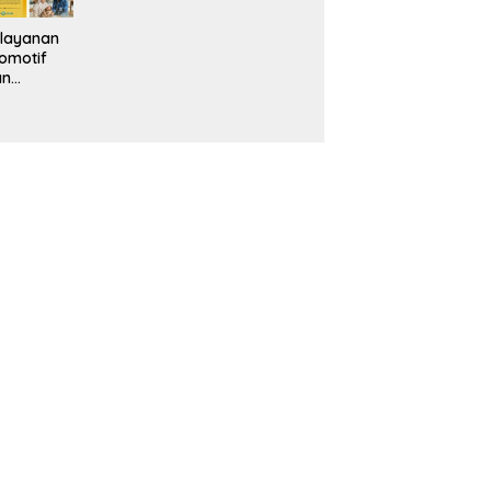
layanan
omotif
an
eventif
da IMS
alam
ebidanan