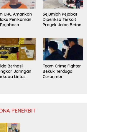
im URC Amankan
Sejumlah Pejabat
laku Penikaman
Diperiksa Terkait
 Rajabasa
Proyek Jalan Beton
lda Berhasil
Team Crime Fighter
ngkar Jaringan
Bekuk Terduga
rkoba Lintas
Curanmor
ovinsi
ONA PENERBIT