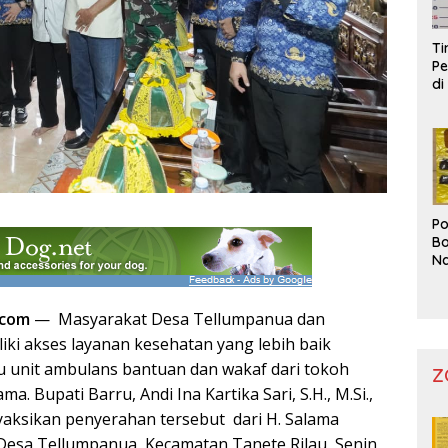
T
Pe
di
Po
Bo
Na
Pr
.com
— Masyarakat Desa Tellumpanua dan
liki akses layanan kesehatan yang lebih baik
tu unit ambulans bantuan dan wakaf dari tokoh
Z
ma. Bupati Barru, Andi Ina Kartika Sari, S.H., M.Si.,
aksikan penyerahan tersebut dari H. Salama
esa Tellumpanua, Kecamatan Tanete Rilau, Senin