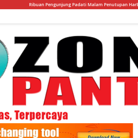
an Pengunjung Padati Malam Penutupan Harbour Fest 2026