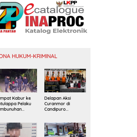
ONA HUKUM-KRIMINAL
mpat Kabur ke
Delapan Aksi
tulappa Pelaku
Curanmor di
embunuhan
Candipuro
nita di Kamar
Terungkap
st Pinrang
tangkap Polisi