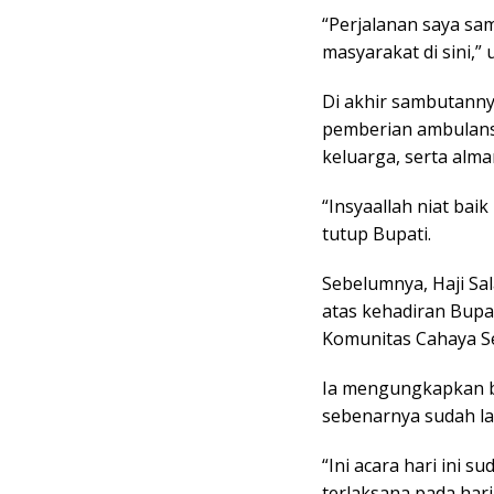
“Perjalanan saya sam
masyarakat di sini,” 
Di akhir sambutanny
pemberian ambulans 
keluarga, serta alm
“Insyaallah niat bai
tutup Bupati.
Sebelumnya, Haji Sa
atas kehadiran Bupa
Komunitas Cahaya Se
Ia mengungkapkan b
sebenarnya sudah la
“Ini acara hari ini 
terlaksana pada har