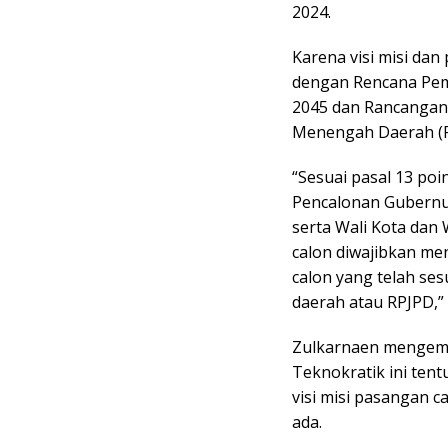
2024.
Karena visi misi dan
dengan Rencana Pem
2045 dan Rancangan
Menengah Daerah (R
“Sesuai pasal 13 po
Pencalonan Gubernur
serta Wali Kota dan
calon diwajibkan me
calon yang telah s
daerah atau RPJPD,”
Zulkarnaen mengem
Teknokratik ini ten
visi misi pasangan 
ada.