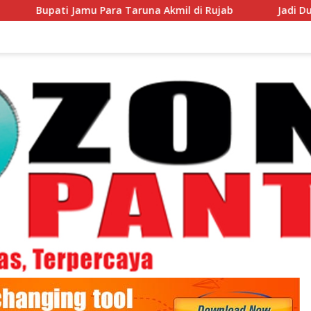
mu Para Taruna Akmil di Rujab
Jadi Duta Daerah di Ci