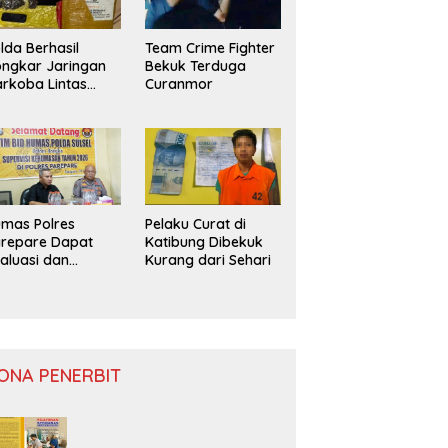
lda Berhasil
Team Crime Fighter
ngkar Jaringan
Bekuk Terduga
rkoba Lintas
Curanmor
ovinsi
mas Polres
Pelaku Curat di
repare Dapat
Katibung Dibekuk
aluasi dan
Kurang dari Sehari
nitoring
ONA PENERBIT