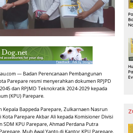
Po
Bo
Na
Pr
Hu
Pa
ntau.com — Badan Perencanaan Pembangunan
Ev
ota Parepare resmi menyerahkan dokumen RPJPD
Mo
-2045 dan RPJMD Teknokratik 2024-2029 kepada
mum (KPU) Parepare.
 Kepala Bappeda Parepare, Zulkarnaen Nasrun
Z
i Kota Parepare Akbar Ali kepada Komisioner Divisi
dan SDM KPU Parepare, Ahmad Perdana Putra
Parepare, Muh Awal Yanto di Kantor KPU Parepare,