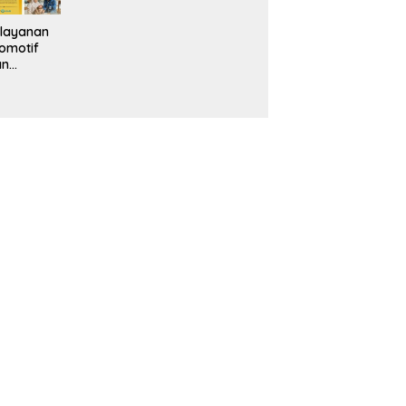
layanan
omotif
an
eventif
da IMS
alam
ebidanan