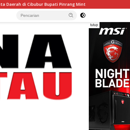
bubur Bupati Pinrang Minta Kontingen Pramuka Jaga Nama Baik 
tutup