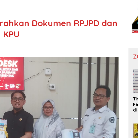
erahkan Dokumen RPJPD dan
e KPU
Z
T
Pe
di