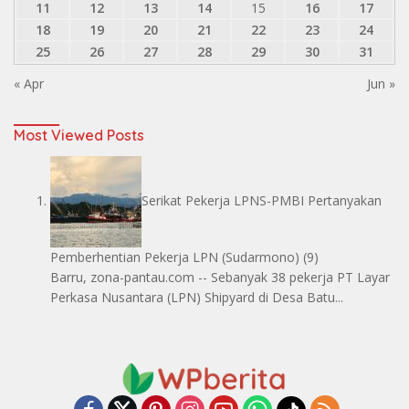
11
12
13
14
15
16
17
18
19
20
21
22
23
24
25
26
27
28
29
30
31
« Apr
Jun »
Most Viewed Posts
Serikat Pekerja LPNS-PMBI Pertanyakan
Pemberhentian Pekerja LPN
(Sudarmono)
(9)
Barru, zona-pantau.com -- Sebanyak 38 pekerja PT Layar
Perkasa Nusantara (LPN) Shipyard di Desa Batu...