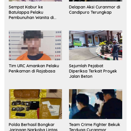
Sempat Kabur ke
Delapan Aksi Curanmor di
Batulappa Pelaku
Candipuro Terungkap
Pembunuhan Wanita di
Kamar Kost Pinrang
Ditangkap Polisi
Tim URC Amankan Pelaku
Sejumlah Pejabat
Penikaman di Rajabasa
Diperiksa Terkait Proyek
Jalan Beton
Polda Berhasil Bongkar
Team Crime Fighter Bekuk
Jaringan Narkoba Lintas
Terduga Curanmor