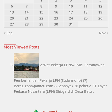
1
2
3
4
5
6
7
8
9
10
11
12
13
14
15
16
17
18
19
20
21
22
23
24
25
26
27
28
29
30
31
« Sep
Nov »
Most Viewed Posts
Serikat Pekerja LPNS-PMBI Pertanyakan
Pemberhentian Pekerja LPN
(Sudarmono)
(7)
Barru, zona-pantau.com -- Sebanyak 38 pekerja PT Layar
Perkasa Nusantara (LPN) Shipyard di Desa Batu...