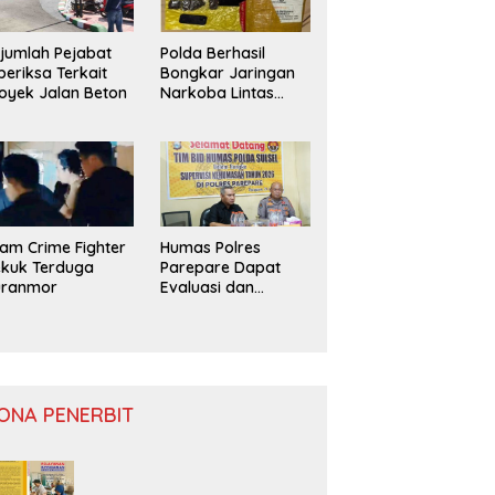
jumlah Pejabat
Polda Berhasil
periksa Terkait
Bongkar Jaringan
oyek Jalan Beton
Narkoba Lintas
Provinsi
am Crime Fighter
Humas Polres
kuk Terduga
Parepare Dapat
uranmor
Evaluasi dan
Monitoring
ONA PENERBIT