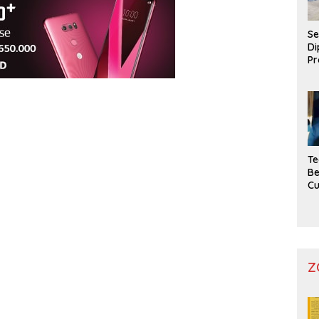
Se
Di
Pr
Te
Be
C
Z