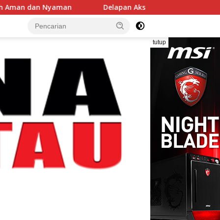
dan Nyaman
Delapan Aksi Curanmor di Candipuro Terun
tutup