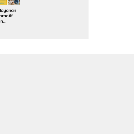
layanan
omotif
an
eventif
da IMS
alam
ebidanan