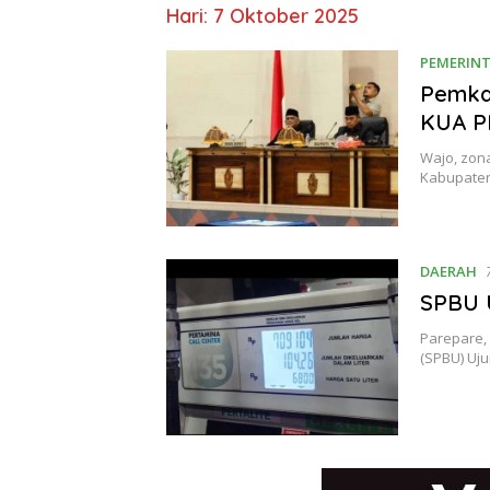
Hari:
7 Oktober 2025
PEMERIN
Pemka
KUA P
Wajo, zon
Kabupaten
DAERAH
SPBU U
Parepare,
(SPBU) Uj