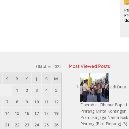
Pe
Pr
d
Pr
Pa
d
K
Most Viewed Posts
Oktober 2025
S
R
K
J
S
M
Jadi Duta
1
2
3
4
5
7
8
9
10
11
12
Daerah di Cibubur Bupati
Pinrang Minta Kontingen
14
15
16
17
18
19
Pramuka Jaga Nama Baik
Pinrang
(Biro Pinrang)
(6)
21
22
23
24
25
26