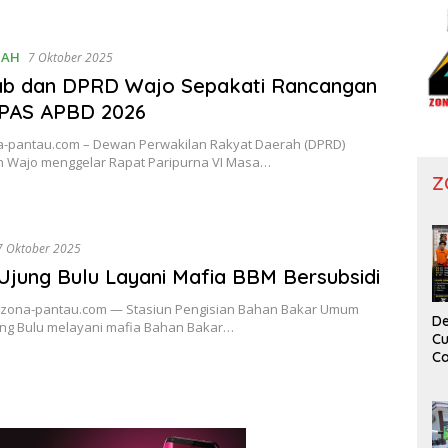
TAH
7 Oktober 2025
b dan DPRD Wajo Sepakati Rancangan
PAS APBD 2026
a-pantau.com – Dewan Perwakilan Rakyat Daerah (DPRD)
 Wajo menggelar Rapat Paripurna VI Masa…
Z
7 Oktober 2025
jung Bulu Layani Mafia BBM Bersubsidi
 zona-pantau.com — Stasiun Pengisian Bahan Bakar Umum
De
ung Bulu melayani mafia Bahan Bakar…
Cu
Ca
T