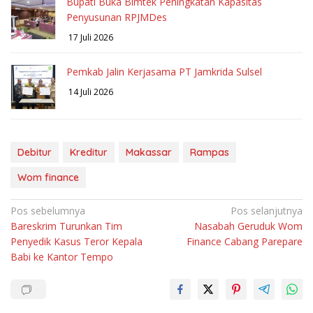
Bupati Buka Bimtek Peningkatan Kapasitas
Penyusunan RPJMDes
17 Juli 2026
Pemkab Jalin Kerjasama PT Jamkrida Sulsel
14 Juli 2026
Debitur
Kreditur
Makassar
Rampas
Wom finance
Navigasi
Pos sebelumnya
Pos selanjutnya
Bareskrim Turunkan Tim
Nasabah Geruduk Wom
pos
Penyedik Kasus Teror Kepala
Finance Cabang Parepare
Babi ke Kantor Tempo