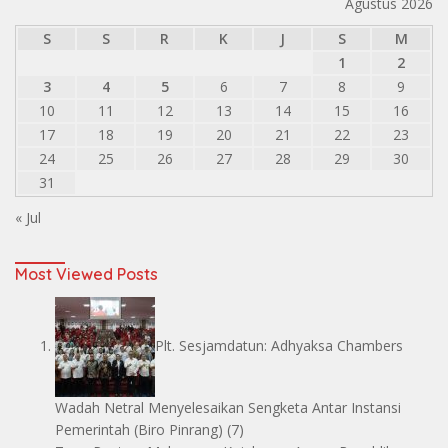
Agustus 2026
S
S
R
K
J
S
M
1
2
3
4
5
6
7
8
9
10
11
12
13
14
15
16
17
18
19
20
21
22
23
24
25
26
27
28
29
30
31
« Jul
Most Viewed Posts
Plt. Sesjamdatun: Adhyaksa Chambers
Wadah Netral Menyelesaikan Sengketa Antar Instansi
Pemerintah
(Biro Pinrang)
(7)