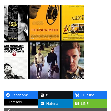
Facebook
X
Bluesky
Threads
Hatena
LINE
Copy