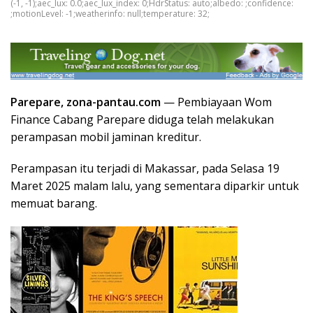
(-1, -1);aec_lux: 0.0;aec_lux_index: 0;HdrStatus: auto;albedo: ;confidence:
;motionLevel: -1;weatherinfo: null;temperature: 32;
Parepare, zona-pantau.com
— Pembiayaan Wom
Finance Cabang Parepare diduga telah melakukan
perampasan mobil jaminan kreditur.
Perampasan itu terjadi di Makassar, pada Selasa 19
Maret 2025 malam lalu, yang sementara diparkir untuk
memuat barang.