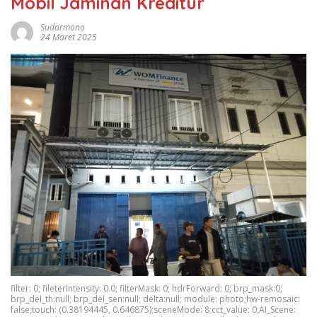
Mobil Jaminan Kreditur
Sudarmono
24 Maret 2025
filter: 0; fileterIntensity: 0.0; filterMask: 0; hdrForward: 0; brp_mask:0;
brp_del_th:null; brp_del_sen:null; delta:null; module: photo;hw-remosaic:
false;touch: (0.38194445, 0.646875);sceneMode: 8;cct_value: 0;AI_Scene: