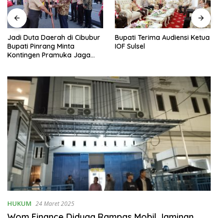
Jadi Duta Daerah di Cibubur
Bupati Terima Audiensi Ketua
Bupati Pinrang Minta
IOF Sulsel
Kontingen Pramuka Jaga
Nama Baik Pinrang
HUKUM
24 Maret 2025
Wom Finance Diduga Rampas Mobil Jaminan