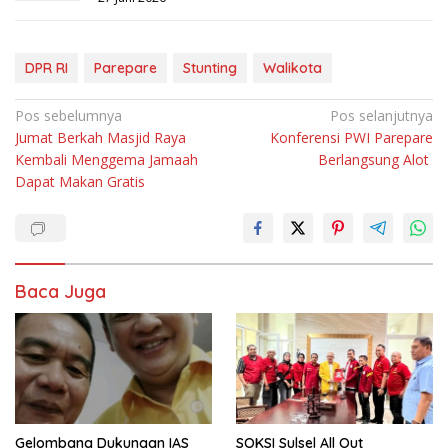
DPR RI
Parepare
Stunting
Walikota
Navigasi
Pos sebelumnya
Pos selanjutnya
Jumat Berkah Masjid Raya
Konferensi PWI Parepare
pos
Kembali Menggema Jamaah
Berlangsung Alot
Dapat Makan Gratis
Baca Juga
Gelombang Dukungan IAS
SOKSI Sulsel All Out