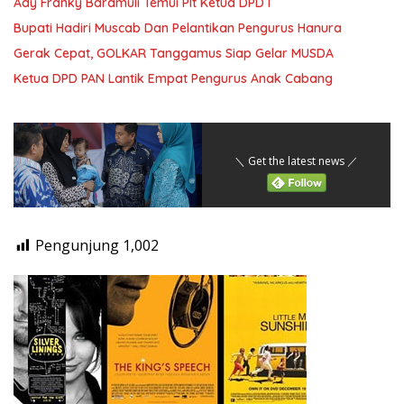
Ady Franky Baramuli Temui Plt Ketua DPD I
Bupati Hadiri Muscab Dan Pelantikan Pengurus Hanura
Gerak Cepat, GOLKAR Tanggamus Siap Gelar MUSDA
Ketua DPD PAN Lantik Empat Pengurus Anak Cabang
＼ Get the latest news ／
Pengunjung
1,002