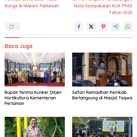
pos
Bunga di Makam Pahlawan
Nota Kesepakatan KUA PPAS
Tahun 2026
Baca Juga
Bupati Terima Kunker Ditjen
Safari Ramadhan Pemkab
Hortikultura Kementerian
Berlangsung di Masjid Taqwa
Pertanian