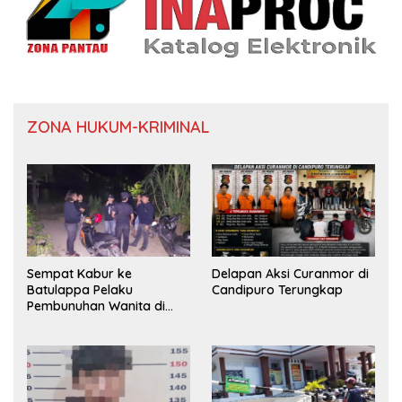
ZONA HUKUM-KRIMINAL
Sempat Kabur ke
Delapan Aksi Curanmor di
Batulappa Pelaku
Candipuro Terungkap
Pembunuhan Wanita di
Kamar Kost Pinrang
Ditangkap Polisi