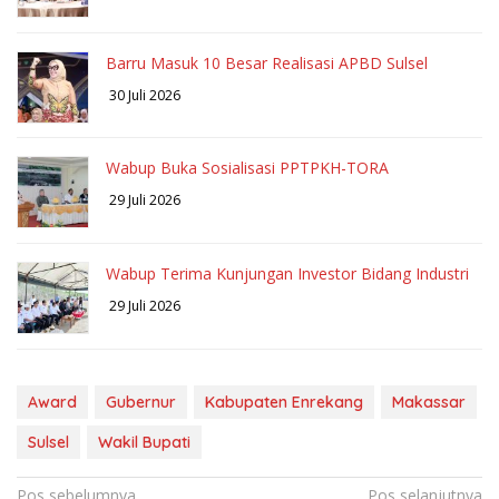
Barru Masuk 10 Besar Realisasi APBD Sulsel
30 Juli 2026
Wabup Buka Sosialisasi PPTPKH-TORA
29 Juli 2026
Wabup Terima Kunjungan Investor Bidang Industri
29 Juli 2026
Award
Gubernur
Kabupaten Enrekang
Makassar
Sulsel
Wakil Bupati
Navigasi
Pos sebelumnya
Pos selanjutnya