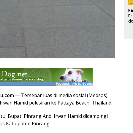
Pe
Pr
d
Pr
Pa
d
K
au.com
— Tersebar luas di media sosial (Medsos)
Irwan Hamid pelesiran ke Pattaya Beach, Thailand.
itu, Bupati Pinrang Andi Irwan Hamid didampingi
ras Kabupaten Pinrang.