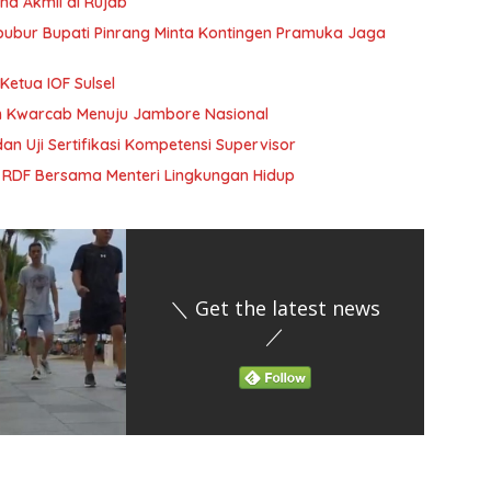
na Akmil di Rujab
ibubur Bupati Pinrang Minta Kontingen Pramuka Jaga
Ketua IOF Sulsel
n Kwarcab Menuju Jambore Nasional
an Uji Sertifikasi Kompetensi Supervisor
 RDF Bersama Menteri Lingkungan Hidup
＼ Get the latest news
／