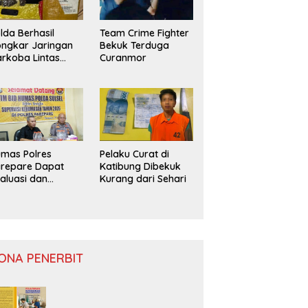
lda Berhasil
Team Crime Fighter
ngkar Jaringan
Bekuk Terduga
rkoba Lintas
Curanmor
ovinsi
mas Polres
Pelaku Curat di
repare Dapat
Katibung Dibekuk
aluasi dan
Kurang dari Sehari
nitoring
ONA PENERBIT