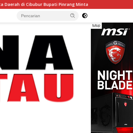
bur Bupati Pinrang Minta Kontingen Pramuka Jaga Nama Baik P
tutup