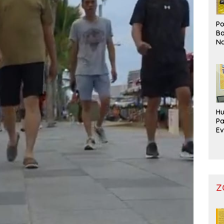
Po
Bo
Na
Pr
Hu
Pa
Ev
Mo
Z