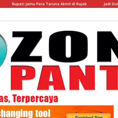
 Para Taruna Akmil di Rujab
Jadi Duta Daerah di Cibu