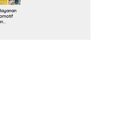
layanan
omotif
an
eventif
da IMS
alam
ebidanan