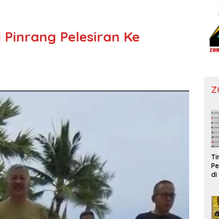
i Pinrang Pelesiran Ke
Z
T
Pe
di