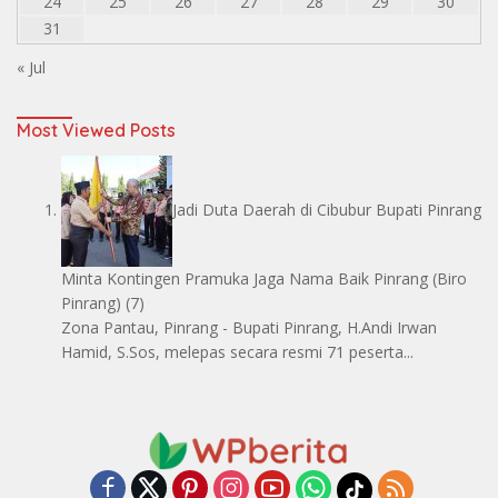
24
25
26
27
28
29
30
31
« Jul
Most Viewed Posts
Jadi Duta Daerah di Cibubur Bupati Pinrang
Minta Kontingen Pramuka Jaga Nama Baik Pinrang
(Biro
Pinrang)
(7)
Zona Pantau, Pinrang - Bupati Pinrang, H.Andi Irwan
Hamid, S.Sos, melepas secara resmi 71 peserta...