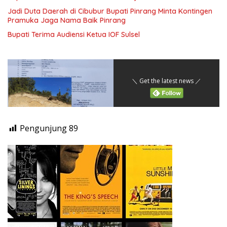
Jadi Duta Daerah di Cibubur Bupati Pinrang Minta Kontingen
Pramuka Jaga Nama Baik Pinrang
Bupati Terima Audiensi Ketua IOF Sulsel
＼ Get the latest news ／
Pengunjung
89