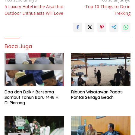
Navigasi
5 Luxury Hotel in the Aisa that
Top 10 Things to Do in
pos
Outdoor Enthusiasts Will Love
Trekking
Baca Juga
Doa dan Dzikir Bersama
Ribuan Wisatawan Padati
Sambut Tahun Baru 1448 H.
Pantai Senaya Beach
Di Pinrang