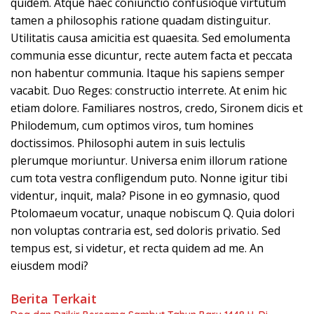
quidem. Atque haec coniunctio confusioque virtutum
tamen a philosophis ratione quadam distinguitur.
Utilitatis causa amicitia est quaesita. Sed emolumenta
communia esse dicuntur, recte autem facta et peccata
non habentur communia. Itaque his sapiens semper
vacabit. Duo Reges: constructio interrete. At enim hic
etiam dolore. Familiares nostros, credo, Sironem dicis et
Philodemum, cum optimos viros, tum homines
doctissimos. Philosophi autem in suis lectulis
plerumque moriuntur. Universa enim illorum ratione
cum tota vestra confligendum puto. Nonne igitur tibi
videntur, inquit, mala? Pisone in eo gymnasio, quod
Ptolomaeum vocatur, unaque nobiscum Q. Quia dolori
non voluptas contraria est, sed doloris privatio. Sed
tempus est, si videtur, et recta quidem ad me. An
eiusdem modi?
Berita Terkait