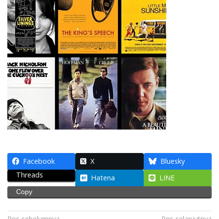
Facebook
X
Bluesky
Threads
Hatena
LINE
Copy
Pos sebelumnya
Pos selanjutnya