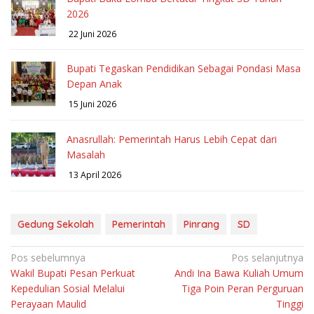
2026
22 Juni 2026
Bupati Tegaskan Pendidikan Sebagai Pondasi Masa
Depan Anak
15 Juni 2026
Anasrullah: Pemerintah Harus Lebih Cepat dari
Masalah
13 April 2026
Gedung Sekolah
Pemerintah
Pinrang
SD
Navigasi
Pos sebelumnya
Pos selanjutnya
Wakil Bupati Pesan Perkuat
Andi Ina Bawa Kuliah Umum
pos
Kepedulian Sosial Melalui
Tiga Poin Peran Perguruan
Perayaan Maulid
Tinggi