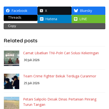
Facebook
X
Bluesky
Threads
Hatena
LINE
Copy
Related posts
Camat Libatkan TNI-Polri Cari Solusi Kekeringan
30 Juli 2026
Team Crime Fighter Bekuk Terduga Curanmor
25 Juli 2026
Petani Salipolo Desak Dinas Pertanian Pinrang
Turun Tangan