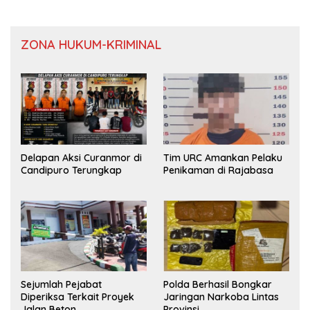
ZONA HUKUM-KRIMINAL
Delapan Aksi Curanmor di
Tim URC Amankan Pelaku
Candipuro Terungkap
Penikaman di Rajabasa
Sejumlah Pejabat
Polda Berhasil Bongkar
Diperiksa Terkait Proyek
Jaringan Narkoba Lintas
Jalan Beton
Provinsi