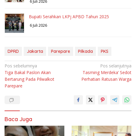
6 Juli 2026
Bupati Serahkan LKPj APBD Tahun 2025
6 Juli 2026
DPRD
Jakarta
Parepare
Pilkada
PKS
Navigasi
Pos sebelumnya
Pos selanjutnya
Tiga Bakal Paslon Akan
Tasming Merdeka’ Sedot
pos
Bertarung Pada Pilwalkot
Perhatian Ratusan Warga
Parepare
Baca Juga