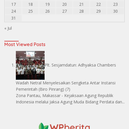
17
18
19
20
21
22
23
24
25
26
27
28
29
30
31
« Jul
Most Viewed Posts
Plt. Sesjamdatun: Adhyaksa Chambers
Wadah Netral Menyelesaikan Sengketa Antar Instansi
Pemerintah
(Biro Pinrang)
(7)
Zona Pantau, Makassar - Kejaksaan Agung Republik
Indonesia melalui Jaksa Agung Muda Bidang Perdata dan...