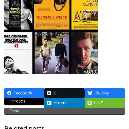
Facebook
X
Bluesky
Threads
Hatena
LINE
Copy
Related posts