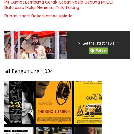
Plt Camat Lembang Gerak Cepat Nasib Gedung MI DDI
Batulosso Mulai Menemui Titik Terang
Bupati Hadiri Rakerkornas Apindo
＼ Get the latest news ／
Pengunjung
1,034