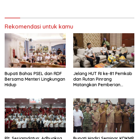
Titik Terang
Rekomendasi untuk kamu
Bupati Bahas PSEL dan RDF
Jelang HUT RI ke-81 Pemkab
Bersama Menteri Lingkungan
dan Rutan Pinrang
Hidup
Matangkan Pemberian
Remisi Warga Binaan
Plt. Sesjamdatun: Adhyaksa
Bupati Hadiri Seminar KDKMP