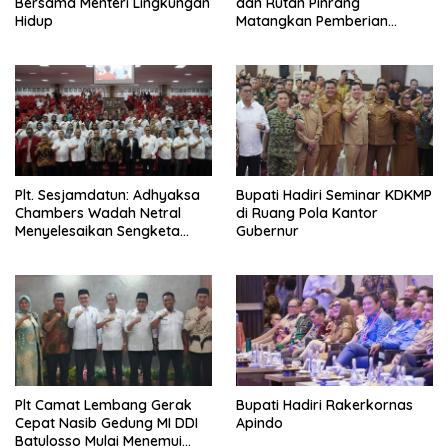
Bersama Menteri Lingkungan
dan Rutan Pinrang
Hidup
Matangkan Pemberian
Remisi Warga Binaan
Plt. Sesjamdatun: Adhyaksa
Bupati Hadiri Seminar KDKMP
Chambers Wadah Netral
di Ruang Pola Kantor
Menyelesaikan Sengketa
Gubernur
Antar Instansi Pemerintah
Plt Camat Lembang Gerak
Bupati Hadiri Rakerkornas
Cepat Nasib Gedung MI DDI
Apindo
Batulosso Mulai Menemui