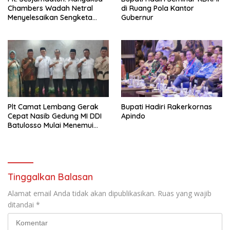
Chambers Wadah Netral
di Ruang Pola Kantor
Menyelesaikan Sengketa
Gubernur
Antar Instansi Pemerintah
Plt Camat Lembang Gerak
Bupati Hadiri Rakerkornas
Cepat Nasib Gedung MI DDI
Apindo
Batulosso Mulai Menemui
Titik Terang
Tinggalkan Balasan
Alamat email Anda tidak akan dipublikasikan.
Ruas yang wajib
ditandai
*