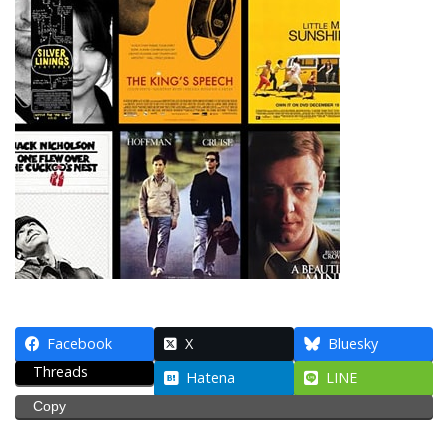
Facebook
X
Bluesky
Threads
Hatena
LINE
Copy