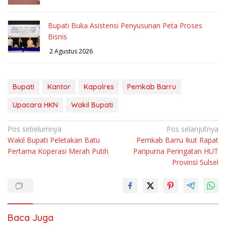
Bupati Buka Asistensi Penyusunan Peta Proses
Bisnis
2 Agustus 2026
Bupati
Kantor
Kapolres
Pemkab Barru
Upacara HKN
Wakil Bupati
Navigasi
Pos sebelumnya
Pos selanjutnya
Wakil Bupati Peletakan Batu
Pemkab Barru Ikut Rapat
pos
Pertama Koperasi Merah Putih
Paripurna Peringatan HUT
Provinsi Sulsel
Baca Juga