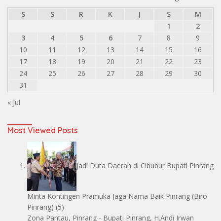
S
S
R
K
J
S
M
1
2
3
4
5
6
7
8
9
10
11
12
13
14
15
16
17
18
19
20
21
22
23
24
25
26
27
28
29
30
31
« Jul
Most Viewed Posts
Jadi Duta Daerah di Cibubur Bupati Pinrang
Minta Kontingen Pramuka Jaga Nama Baik Pinrang
(Biro
Pinrang)
(5)
Zona Pantau, Pinrang - Bupati Pinrang, H.Andi Irwan