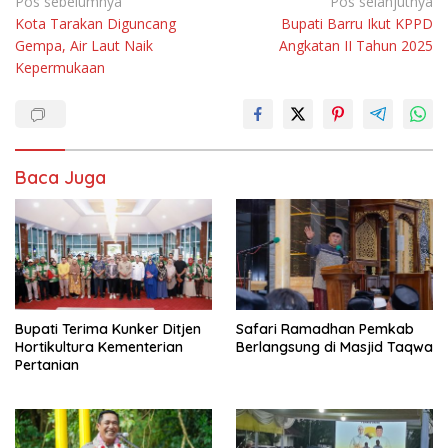
Navigasi
Pos sebelumnya
Pos selanjutnya
Kota Tarakan Diguncang
Bupati Barru Ikut KPPD
pos
Gempa, Air Laut Naik
Angkatan II Tahun 2025
Kepermukaan
Baca Juga
Bupati Terima Kunker Ditjen
Safari Ramadhan Pemkab
Hortikultura Kementerian
Berlangsung di Masjid Taqwa
Pertanian