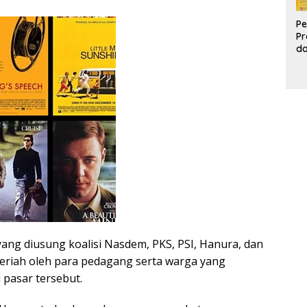
Pe
Pr
d
Pr
Pa
d
K
ang diusung koalisi Nasdem, PKS, PSI, Hanura, dan
meriah oleh para pedagang serta warga yang
 pasar tersebut.