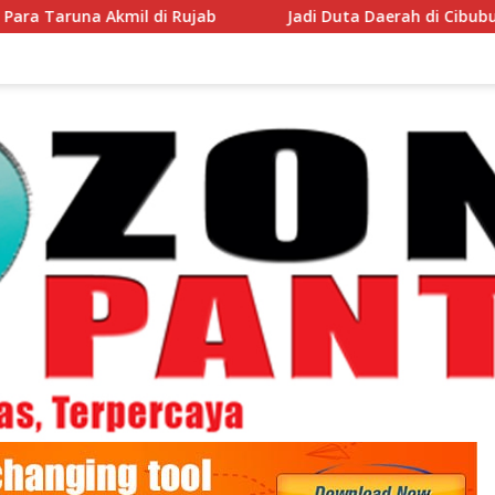
il di Rujab
Jadi Duta Daerah di Cibubur Bupati Pinran