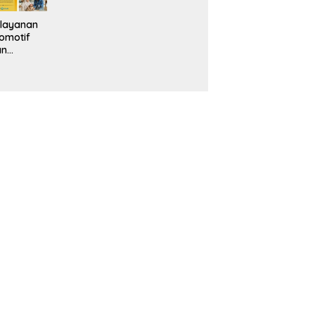
layanan
omotif
an
eventif
da IMS
alam
ebidanan