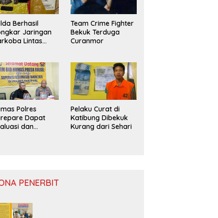
lda Berhasil
Team Crime Fighter
ngkar Jaringan
Bekuk Terduga
rkoba Lintas
Curanmor
ovinsi
mas Polres
Pelaku Curat di
repare Dapat
Katibung Dibekuk
aluasi dan
Kurang dari Sehari
nitoring
ONA PENERBIT