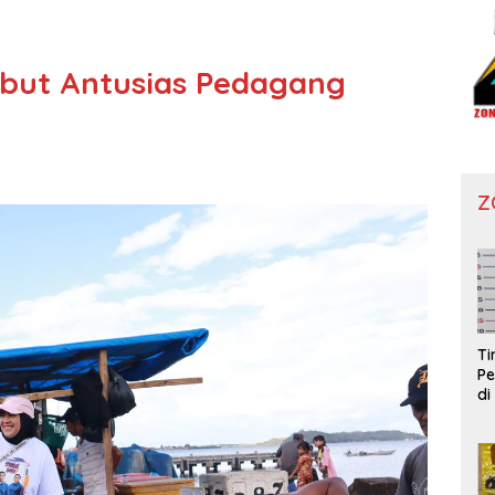
but Antusias Pedagang
Z
T
Pe
di