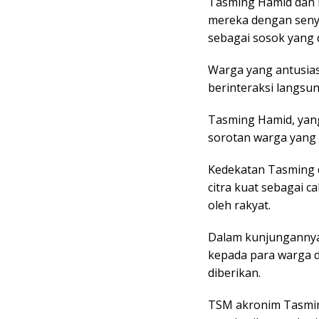
Tasming Hamid dan 
mereka dengan senyu
sebagai sosok yang 
Warga yang antusia
berinteraksi langsu
Tasming Hamid, yang
sorotan warga yang 
Kedekatan Tasming 
citra kuat sebagai 
oleh rakyat.
Dalam kunjungannya
kepada para warga 
diberikan.
TSM akronim Tasmi