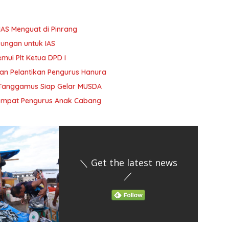
AS Menguat di Pinrang
kungan untuk IAS
mui Plt Ketua DPD I
Dan Pelantikan Pengurus Hanura
Tanggamus Siap Gelar MUSDA
 Empat Pengurus Anak Cabang
＼ Get the latest news
／