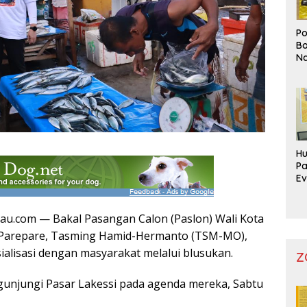
Po
Bo
Na
Pr
Hu
Pa
Ev
Mo
au.com — Bakal Pasangan Calon (Paslon) Wali Kota
a Parepare, Tasming Hamid-Hermanto (TSM-MO),
ialisasi dengan masyarakat melalui blusukan.
Z
ngunjungi Pasar Lakessi pada agenda mereka, Sabtu