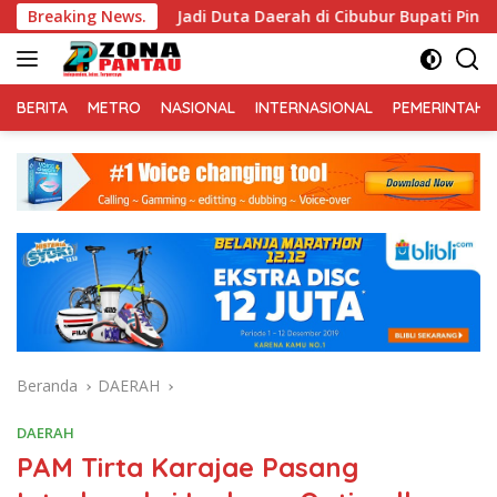
Langsung
jab
Breaking News.
Jadi Duta Daerah di Cibubur Bupati Pinrang Minta
ke
konten
BERITA
METRO
NASIONAL
INTERNASIONAL
PEMERINTAH
Beranda
DAERAH
DAERAH
PAM Tirta Karajae Pasang