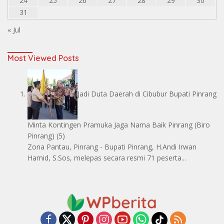
24
25
26
27
28
29
30
31
« Jul
Most Viewed Posts
Jadi Duta Daerah di Cibubur Bupati Pinrang
Minta Kontingen Pramuka Jaga Nama Baik Pinrang
(Biro
Pinrang)
(5)
Zona Pantau, Pinrang - Bupati Pinrang, H.Andi Irwan
Hamid, S.Sos, melepas secara resmi 71 peserta...