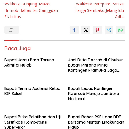
Walikota Kunjungi Mako
Walikota Parepare Pantau
pos
Brimob Bahas Isu Gangguan
Harga Sembako Jelang Idul
Stabilitas
Adha
Baca Juga
Bupati Jamu Para Taruna
Jadi Duta Daerah di Cibubur
Akmil di Rujab
Bupati Pinrang Minta
Kontingen Pramuka Jaga
Nama Baik Pinrang
Bupati Terima Audiensi Ketua
Bupati Lepas Kontingen
IOF Sulsel
Kwarcab Menuju Jambore
Nasional
Bupati Buka Pelatihan dan Uji
Bupati Bahas PSEL dan RDF
Sertifikasi Kompetensi
Bersama Menteri Lingkungan
Supervisor
Hidup