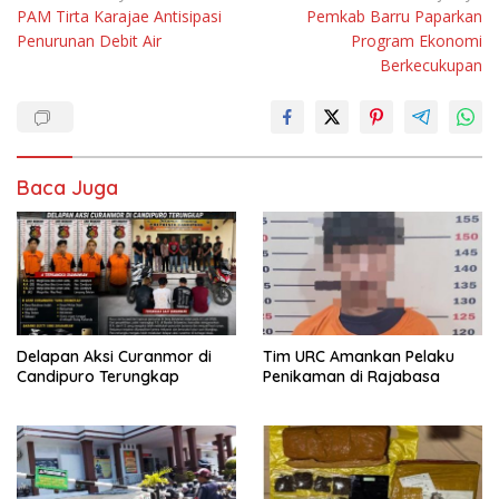
PAM Tirta Karajae Antisipasi
Pemkab Barru Paparkan
pos
Penurunan Debit Air
Program Ekonomi
Berkecukupan
Baca Juga
Delapan Aksi Curanmor di
Tim URC Amankan Pelaku
Candipuro Terungkap
Penikaman di Rajabasa