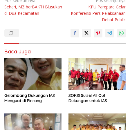
Navigasi
Pos sebelumnya
Pos selanjutnya
Sehari, MZ berBAKTI Blusukan
KPU Parepare Gelar
pos
di Dua Kecamatan
Konferensi Pers Pelaksanaan
Debat Publik
Baca Juga
Gelombang Dukungan IAS
SOKSI Sulsel All Out
Menguat di Pinrang
Dukungan untuk IAS