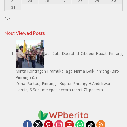
24
25
26
27
28
29
30
31
« Jul
Most Viewed Posts
Jadi Duta Daerah di Cibubur Bupati Pinrang
Minta Kontingen Pramuka Jaga Nama Baik Pinrang
(Biro
Pinrang)
(5)
Zona Pantau, Pinrang - Bupati Pinrang, H.Andi Irwan
Hamid, S.Sos, melepas secara resmi 71 peserta...