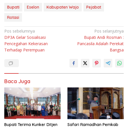
Bupati
Eselon
Kabupaten Wajo
Pejabat
Rotasi
Navigasi
Pos sebelumnya
Pos selanjutnya
DP3A Gelar Sosialisasi
Bupati Andi Rosman :
pos
Pencegahan Kekerasan
Pancasila Adalah Perekat
Terhadap Perempuan
Bangsa
Baca Juga
Bupati Terima Kunker Ditjen
Safari Ramadhan Pemkab