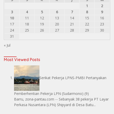
1
2
3
4
5
6
7
8
9
10
11
12
13
14
15
16
17
18
19
20
21
22
23
24
25
26
27
28
29
30
31
« Jul
Most Viewed Posts
Serikat Pekerja LPNS-PMBI Pertanyakan
Pemberhentian Pekerja LPN
(Sudarmono)
(9)
Barru, zona-pantau.com -- Sebanyak 38 pekerja PT Layar
Perkasa Nusantara (LPN) Shipyard di Desa Batu...