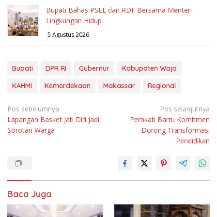
Bupati Bahas PSEL dan RDF Bersama Menteri
Lingkungan Hidup
5 Agustus 2026
Bupati
DPR RI
Gubernur
Kabupaten Wajo
KAHMI
Kemerdekaan
Makassar
Regional
Navigasi
Pos sebelumnya
Pos selanjutnya
Lapangan Basket Jati Diri Jadi
Pemkab Barru Komitmen
pos
Sorotan Warga
Dorong Transformasi
Pendidikan
Baca Juga