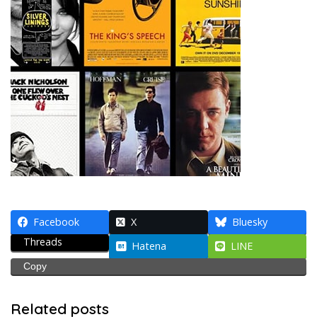
Facebook
X
Bluesky
Threads
Hatena
LINE
Copy
Related posts