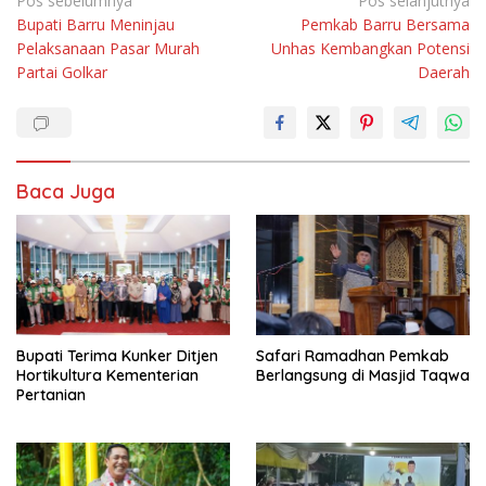
Navigasi
Pos sebelumnya
Pos selanjutnya
Bupati Barru Meninjau
Pemkab Barru Bersama
pos
Pelaksanaan Pasar Murah
Unhas Kembangkan Potensi
Partai Golkar
Daerah
Baca Juga
Bupati Terima Kunker Ditjen
Safari Ramadhan Pemkab
Hortikultura Kementerian
Berlangsung di Masjid Taqwa
Pertanian