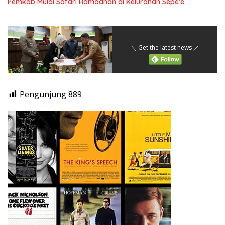
Pemkab Mulai Safari Ramadhan di Kelurahan Sepe’e
＼ Get the latest news ／
Pengunjung
889