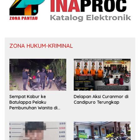
ZONA HUKUM-KRIMINAL
Sempat Kabur ke
Delapan Aksi Curanmor di
Batulappa Pelaku
Candipuro Terungkap
Pembunuhan Wanita di
Kamar Kost Pinrang
Ditangkap Polisi