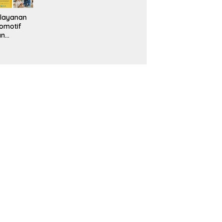
layanan
omotif
an
eventif
da IMS
alam
ebidanan