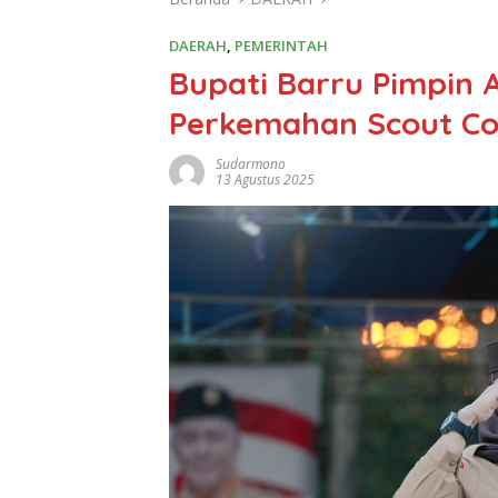
DAERAH
,
PEMERINTAH
Bupati Barru Pimpin
Perkemahan Scout Co
Sudarmono
13 Agustus 2025