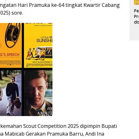
ingatan Hari Pramuka ke-64 tingkat Kwartir Cabang
Pe
025) sore.
Pr
d
Pr
Pa
d
K
kemahan Scout Competition 2025 dipimpin Bupati
ua Mabicab Gerakan Pramuka Barru, Andi Ina