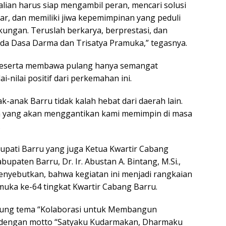
lian harus siap mengambil peran, mencari solusi
tar, dan memiliki jiwa kepemimpinan yang peduli
kungan. Teruslah berkarya, berprestasi, dan
da Dasa Darma dan Trisatya Pramuka,” tegasnya.
peserta membawa pulang hanya semangat
i-nilai positif dari perkemahan ini.
-anak Barru tidak kalah hebat dari daerah lain.
lah yang akan menggantikan kami memimpin di masa
.
upati Barru yang juga Ketua Kwartir Cabang
paten Barru, Dr. Ir. Abustan A. Bintang, M.Si.,
nyebutkan, bahwa kegiatan ini menjadi rangkaian
muka ke-64 tingkat Kwartir Cabang Barru.
sung tema “Kolaborasi untuk Membangun
dengan motto “Satyaku Kudarmakan, Dharmaku