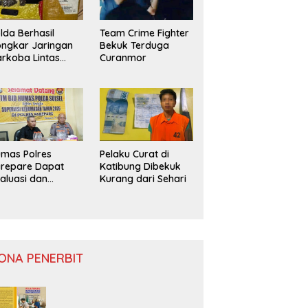
lda Berhasil
Team Crime Fighter
ngkar Jaringan
Bekuk Terduga
rkoba Lintas
Curanmor
ovinsi
mas Polres
Pelaku Curat di
repare Dapat
Katibung Dibekuk
aluasi dan
Kurang dari Sehari
nitoring
ONA PENERBIT