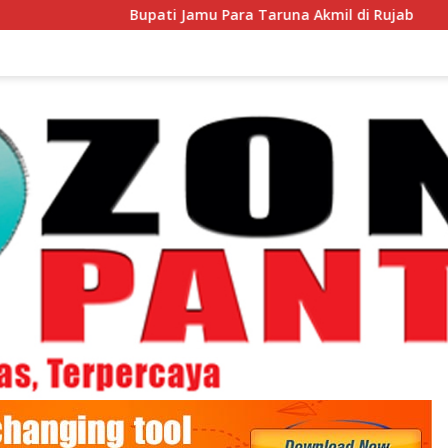
Bupati Jamu Para Taruna Akmil di Rujab
Jadi Duta Dae