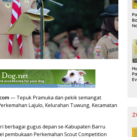
Po
Bo
Na
Pr
Hu
Pa
Ev
Mo
.com
— Tepuk Pramuka dan pekik semangat
erkemahan Lajulo, Kelurahan Tuwung, Kecamatan
Z
ri berbagai gugus depan se-Kabupaten Barru
el pembukaan Perkemahan Scout Competition