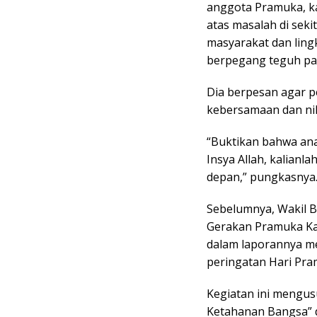
anggota Pramuka, ka
atas masalah di seki
masyarakat dan ling
berpegang teguh pa
Dia berpesan agar 
kebersamaan dan nila
“Buktikan bahwa anak
Insya Allah, kalian
depan,” pungkasnya
Sebelumnya, Wakil B
Gerakan Pramuka Kabu
dalam laporannya me
peringatan Hari Pra
Kegiatan ini mengu
Ketahanan Bangsa” 