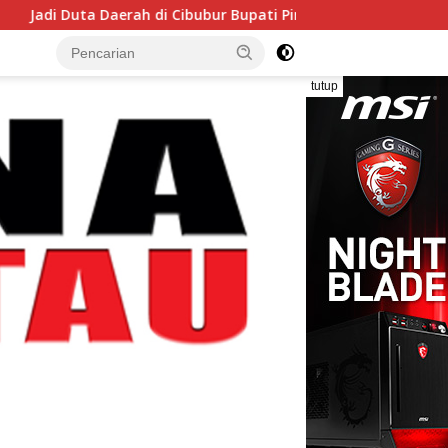
rah di Cibubur Bupati Pinrang Minta Kontingen Pramuka Jaga 
tutup