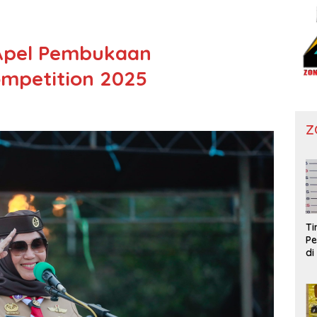
 Apel Pembukaan
mpetition 2025
Z
T
Pe
di