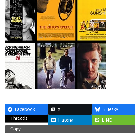
Facebook
X
Bluesky
Threads
Hatena
LINE
Copy