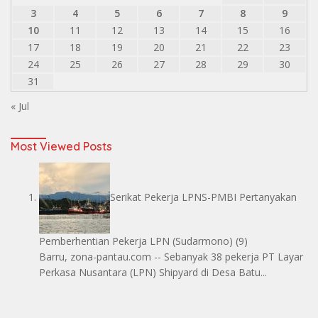
3
4
5
6
7
8
9
10
11
12
13
14
15
16
17
18
19
20
21
22
23
24
25
26
27
28
29
30
31
« Jul
Most Viewed Posts
Serikat Pekerja LPNS-PMBI Pertanyakan
Pemberhentian Pekerja LPN
(Sudarmono)
(9)
Barru, zona-pantau.com -- Sebanyak 38 pekerja PT Layar
Perkasa Nusantara (LPN) Shipyard di Desa Batu...