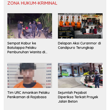
ZONA HUKUM-KRIMINAL
Sempat Kabur ke
Delapan Aksi Curanmor di
Batulappa Pelaku
Candipuro Terungkap
Pembunuhan Wanita di
Kamar Kost Pinrang
Ditangkap Polisi
Tim URC Amankan Pelaku
Sejumlah Pejabat
Penikaman di Rajabasa
Diperiksa Terkait Proyek
Jalan Beton