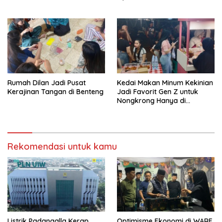
Rumah Dilan Jadi Pusat
Kedai Makan Minum Kekinian
Kerajinan Tangan di Benteng
Jadi Favorit Gen Z untuk
Nongkrong Hanya di
Croffebyimcan
Rekomendasi untuk kamu
Listrik Padangalla Kerap
Optimisme Ekonomi di WARE