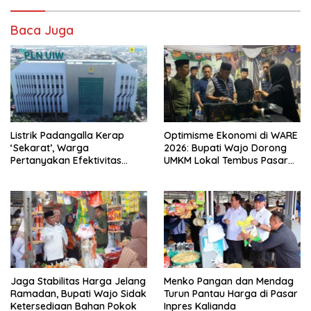
Baca Juga
Listrik Padangalla Kerap
Optimisme Ekonomi di WARE
‘Sekarat’, Warga
2026: Bupati Wajo Dorong
Pertanyakan Efektivitas
UMKM Lokal Tembus Pasar
Layanan PLN Rayon Maros
Nasional
Jaga Stabilitas Harga Jelang
Menko Pangan dan Mendag
Ramadan, Bupati Wajo Sidak
Turun Pantau Harga di Pasar
Ketersediaan Bahan Pokok
Inpres Kalianda