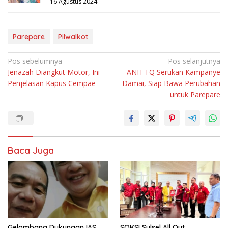
16 Agustus 2024
Parepare
Pilwalkot
Navigasi
Pos sebelumnya
Pos selanjutnya
Jenazah Diangkut Motor, Ini
ANH-TQ Serukan Kampanye
pos
Penjelasan Kapus Cempae
Damai, Siap Bawa Perubahan
untuk Parepare
Baca Juga
Gelombang Dukungan IAS
SOKSI Sulsel All Out