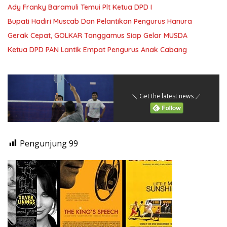
Ady Franky Baramuli Temui Plt Ketua DPD I
Bupati Hadiri Muscab Dan Pelantikan Pengurus Hanura
Gerak Cepat, GOLKAR Tanggamus Siap Gelar MUSDA
Ketua DPD PAN Lantik Empat Pengurus Anak Cabang
＼ Get the latest news ／
Pengunjung
99