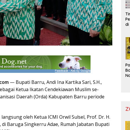
T
Pe
di
Po
Bo
Na
Pr
.com
— Bupati Barru, Andi Ina Kartika Sari, S.H.,
k sebagai Ketua Ikatan Cendekiawan Muslim se-
ganisasi Daerah (Orda) Kabupaten Barru periode
Z
 langsung oleh Ketua ICMI Orwil Sulsel, Prof. Dr. H.
, di Baruga Singkerru Adae, Rumah Jabatan Bupati