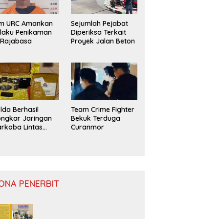
im URC Amankan
Sejumlah Pejabat
laku Penikaman
Diperiksa Terkait
 Rajabasa
Proyek Jalan Beton
lda Berhasil
Team Crime Fighter
ngkar Jaringan
Bekuk Terduga
rkoba Lintas
Curanmor
ovinsi
ONA PENERBIT