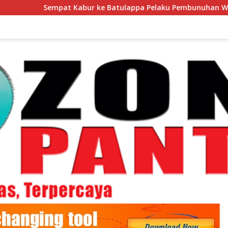
 Kabur ke Batulappa Pelaku Pembunuhan Wanita di Kamar Kost 