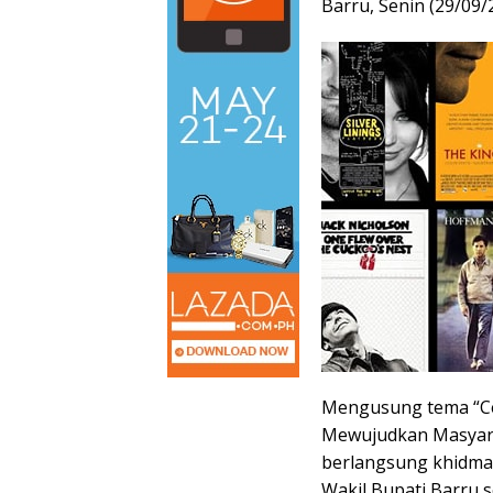
Barru, Senin (29/09/
Mengusung tema “Ce
Mewujudkan Masyarak
berlangsung khidmat 
Wakil Bupati Barru 