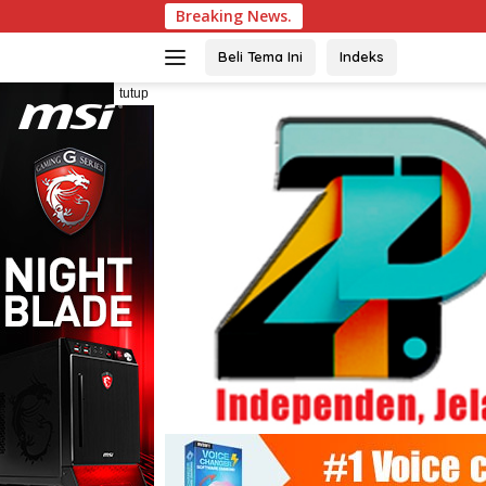
Langsung
Breaking News.
Sempat
ke
konten
Beli Tema Ini
Indeks
tutup