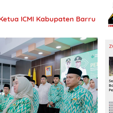
i Ketua ICMI Kabupaten Barru
Z
Se
Ba
P
Wa
Ko
Di